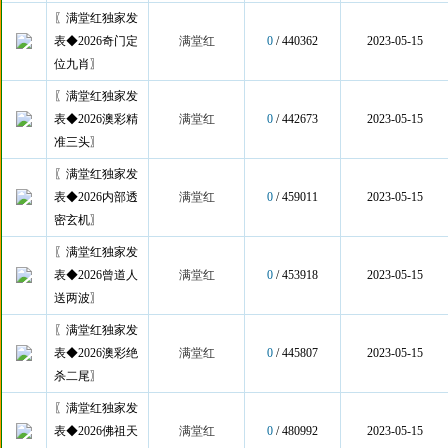
〖满堂红独家发
表◆2026奇门定
满堂红
0
/ 440362
2023-05-15
位九肖〗
〖满堂红独家发
表◆2026澳彩精
满堂红
0
/ 442673
2023-05-15
准三头〗
〖满堂红独家发
表◆2026内部透
满堂红
0
/ 459011
2023-05-15
密玄机〗
〖满堂红独家发
表◆2026曾道人
满堂红
0
/ 453918
2023-05-15
送两波〗
〖满堂红独家发
表◆2026澳彩绝
满堂红
0
/ 445807
2023-05-15
杀二尾〗
〖满堂红独家发
表◆2026佛祖天
满堂红
0
/ 480992
2023-05-15