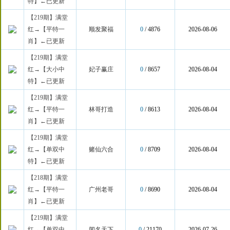
特】←已更新
【219期】满堂
红→【平特一
顺发聚福
0
/ 4876
2026-08-06
肖】←已更新
【219期】满堂
红→【大小中
妃子赢庄
0
/ 8657
2026-08-04
特】←已更新
【219期】满堂
红→【平特一
林哥打造
0
/ 8613
2026-08-04
肖】←已更新
【219期】满堂
红→【单双中
赌仙六合
0
/ 8709
2026-08-04
特】←已更新
【218期】满堂
红→【平特一
广州老哥
0
/ 8690
2026-08-04
肖】←已更新
【219期】满堂
红→【单双中
闻名天下
0
/ 21170
2026-07-26