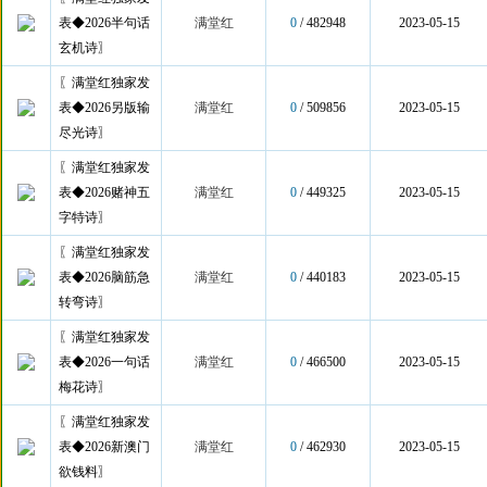
表◆2026半句话
满堂红
0
/ 482948
2023-05-15
玄机诗〗
〖满堂红独家发
表◆2026另版输
满堂红
0
/ 509856
2023-05-15
尽光诗〗
〖满堂红独家发
表◆2026赌神五
满堂红
0
/ 449325
2023-05-15
字特诗〗
〖满堂红独家发
表◆2026脑筋急
满堂红
0
/ 440183
2023-05-15
转弯诗〗
〖满堂红独家发
表◆2026一句话
满堂红
0
/ 466500
2023-05-15
梅花诗〗
〖满堂红独家发
表◆2026新澳门
满堂红
0
/ 462930
2023-05-15
欲钱料〗