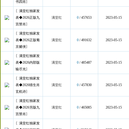
书四肖〗
〖满堂红独家发
表◆2026正版九
满堂红
0
/ 457653
2023-05-15
宫禁肖〗
〖满堂红独家发
表◆2026正版葡
满堂红
0
/ 491632
2023-05-15
京赌侠〗
〖满堂红独家发
表◆2026内部版
满堂红
0
/ 485487
2023-05-15
输尽光〗
〖满堂红独家发
表◆2026猜生肖
满堂红
0
/ 457830
2023-05-15
玄机诗〗
〖满堂红独家发
表◆2026另版九
满堂红
0
/ 465085
2023-05-15
宫禁肖〗
〖满堂红独家发