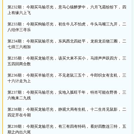
第232期： 今期买马输尽光， 意马心猿醉梦中， 六月飞霜纷纷下， 四
上有缘六上飞
第233期： 今期买狗输尽光， 初生牛儿不怕虎， 牛头马嘴三九开， 二
八结伴三寻乐
第234期： 今期买鼠输尽光， 东风西北四处平， 龙前龙后饶三圈， 二
七得三六相加
第235期： 今期买龙输尽光， 该买大来不买小， 马蹄声声跃四方， 三
五四回两合数
第236期： 今期买羊输尽光， 不见老鼠三五个， 牛郎织女有玄机， 三
十六计走为上
第237期： 今期买马输尽光， 实地入胍旺千年， 特肖可能在野兽， 三
六晚来二九残
第238期： 今期买龙输尽光， 静观大局有生机， 十二生肖见鼠影， 二
四定开在今期
第239期： 今期买龙输尽光， 有三有四有特码， 看好四数连三特， 五
期之内出六尾