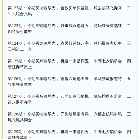
第122期： 今期买龙输尽光， 合数买单买蓝波， 蛇去骏马飞奔来， 二
牛六蛇合八码
第123期： 今期买蛇输尽光， 好事成双也是五， 特码红绿首选红， 二
四特头可能中
第124期： 今期买龙输尽光， 彩民转运好八字， 特码爆冷玄机中， 三
三相边二一合
第125期： 今期买鸡输尽光， 机遇一来是四五， 牛郎七夕鹊桥会， 四
暗狂奔草原上
第126期： 今期买羊输尽光， 害得六尾也出来， 羊马猪虎猴有特， 五
谷丰登喜羊羊
第127期： 今期买马输尽光， 八面仙歌心情悦， 鼠头蛇尾不足道， 二
进八退不在乎
第128期： 今期买蛇输尽光， 开头结尾定有局， 六部玄机码中码， 三
尾六尾共同合
第129期： 今期买鸡输尽光， 机遇一来是四五， 牛郎七夕鹊桥会， 四
暗狂奔草原上