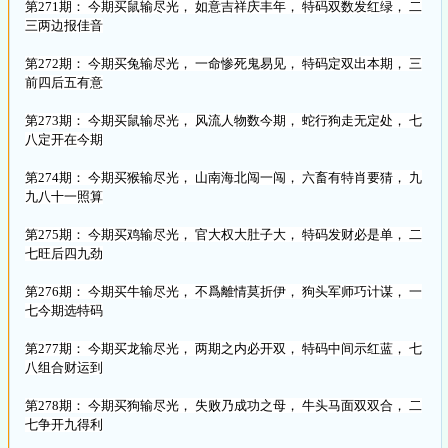
第271期： 今期买鼠输尽光， 如意吉祥庆丰年， 特码双数发红绿， 二
三两边报佳音
第272期： 今期买兔输尽光， 一命惨死鬼易见， 特码定双出本期， 三
前四后五有意
第273期： 今期买鼠输尽光， 风流人物数今期， 蛇行狗走无定处， 七
八定开在今期
第274期： 今期买猴输尽光， 山南海北闯一闯， 六畜有特肖要猜， 九
九八十一照算
第275期： 今期买鸡输尽光， 官大权大肚子大， 特码发财必是单， 二
七旺后四九劲
第276期： 今期买牛输尽光， 不爲離情莫折伊， 狗头军师巧计谋， 一
七今期选特码
第277期： 今期买龙输尽光， 两期之内必开双， 特码中间示红蓝， 七
八组合财运到
第278期： 今期买狗输尽光， 失败乃成功之母， 牛头马面双双合， 二
七争开九得利