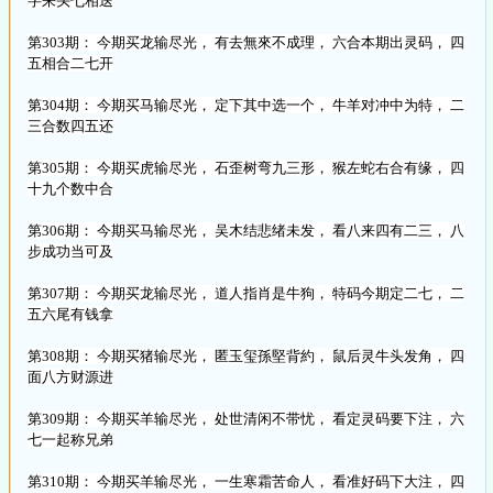
字来头七相送
第303期： 今期买龙输尽光， 有去無來不成理， 六合本期出灵码， 四
五相合二七开
第304期： 今期买马输尽光， 定下其中选一个， 牛羊对冲中为特， 二
三合数四五还
第305期： 今期买虎输尽光， 石歪树弯九三形， 猴左蛇右合有缘， 四
十九个数中合
第306期： 今期买马输尽光， 吴木结悲绪未发， 看八来四有二三， 八
步成功当可及
第307期： 今期买龙输尽光， 道人指肖是牛狗， 特码今期定二七， 二
五六尾有钱拿
第308期： 今期买猪输尽光， 匿玉玺孫堅背約， 鼠后灵牛头发角， 四
面八方财源进
第309期： 今期买羊输尽光， 处世清闲不带忧， 看定灵码要下注， 六
七一起称兄弟
第310期： 今期买羊输尽光， 一生寒霜苦命人， 看准好码下大注， 四