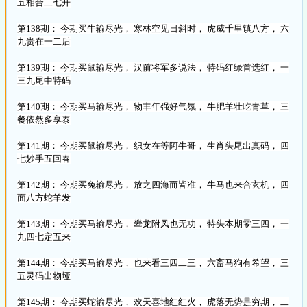
五相合二七开
第138期： 今期买牛输尽光， 寒林空见日斜时， 虎威千里镇八方， 六
九贵在一二后
第139期： 今期买鼠输尽光， 汉前将军多说法， 特码红绿首选红， 一
三九尾中特码
第140期： 今期买马输尽光， 物丰年强好气氛， 牛肥羊壮吃青草， 三
餐依然多享泰
第141期： 今期买鼠输尽光， 织女在等阿牛哥， 生肖头尾出真码， 四
七妙手五回春
第142期： 今期买兔输尽光， 放之四海而皆准， 牛马也来合玄机， 四
面八方蛇羊发
第143期： 今期买马输尽光， 攀龙附凤也无功， 特头本期零三四， 一
九四七定五来
第144期： 今期买马输尽光， 也来看三四二三， 六畜马狗有希望， 三
五灵码出物垭
第145期： 今期买蛇输尽光， 欢天喜地红红火， 虎落无势是穷期， 二