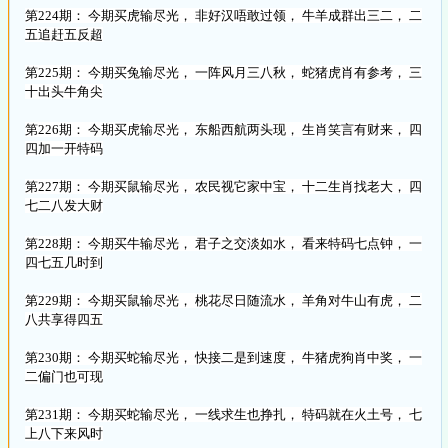
第224期： 今期买虎输尽光， 非好汉唔敢过领， 牛羊成群出三二， 二
五追赶五反超
第225期： 今期买兔输尽光， 一阵风月三八秋， 蛇猪虎肖有参考， 三
十出头牛角尖
第226期： 今期买虎输尽光， 东船西航两头现， 生肖笑言有财来， 四
四加一开特码
第227期： 今期买鼠输尽光， 农民视它家中宝， 十二生肖找老大， 四
七二八发大财
第228期： 今期买牛输尽光， 君子之交淡如水， 看来特码七点钟， 一
四七五几时到
第229期： 今期买鼠输尽光， 桃花尽日随流水， 羊角对牛山有虎， 二
八共享得四五
第230期： 今期买蛇输尽光， 快接二是到速度， 牛猪虎狗肖中奖， 一
二偏门也可现
第231期： 今期买蛇输尽光， 一线求生也挣扎， 特码就在火土号， 七
上八下来风时