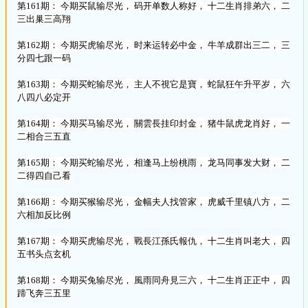
第161期： 今期买鼠输尽光， 码开单数人称好， 十二生肖排弟六， 二
三出巢三高翔
第162期： 今期买虎输尽光， 时来运转必中金， 牛羊成群出三二， 三
分四七跟一码
第163期： 今期买蛇输尽光， 主人不視它是寶， 蛇鼠狂午升平岁， 六
八四八必定开
第164期： 今期买马输尽光， 關雲長挂印封金， 猪牛鼠虎龙肖好， 一
二相合三五直
第165期： 今期买蛇输尽光， 相逢马上纷桃雨， 龙马同事发大财， 二
二得四自己看
第166期： 今期买猴输尽光， 金幅夫人找管家， 虎威千里镇八方， 二
六相加反比例
第167期： 今期买虎输尽光， 戰長江孫氏報仇， 十二生肖叫老大， 四
五书头点玄机
第168期： 今期买兔输尽光， 風雨同舟見三六， 十二生肖正正中， 四
蹄飞奔三五里