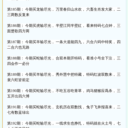
第185期： 今期买龙输尽光， 万里春归山水欢， 六畜生肖发大家， 二
三两数反复来
第186期： 今期买虎输尽光， 半壁江同半壁紅， 看来特码七点钟， 三
面楚歌四方两
第187期： 今期买羊输尽光， 一条大道能四九， 六合六码中特奖， 四
二合六也无路
第188期： 今期买蛇输尽光， 合双本期开特码， 看准小号全下注， 三
四会作一必分
第189期： 今期买羊输尽光， 秀外慧中把特藏， 特码红波双数来， 三
衰六旺皆前定
第190期： 今期买蛇输尽光， 不吃五谷吃青草， 鸡马猪猴应爲杀， 三
五开出四六博
第191期： 今期买蛇输尽光， 玄机历在双数找， 兔子飞奔报喜来， 二
七有数蓝绿出
第192期： 今期买蛇输尽光， 一线求生也挣扎， 特码就在火土号， 七