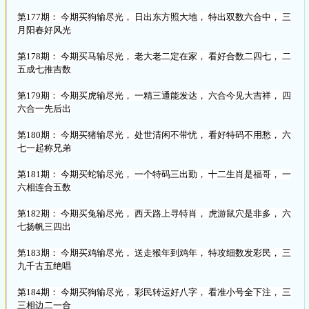
第177期： 今期买狗输尽光， 日出东方照大地， 特出双数六合中， 三
月阳春好风光
第178期： 今期买马输尽光， 老大老二定在家， 看好合数二四七， 二
五成七推吉数
第179期： 今期买虎输尽光， 一精三通能发达， 六合今见大吉祥， 四
六合一先后出
第180期： 今期买猪输尽光， 处世清闲不带忧， 看好特码不用愁， 六
七一起称兄弟
第181期： 今期买蛇输尽光， 一个特码三出勤， 十二生肖是福哥， 一
六相连合五数
第182期： 今期买兔输尽光， 西天路上寻特肖， 虎游鼠穴是非多， 六
七扬帆三四出
第183期： 今期买鸡输尽光， 送走猴年到鸡年， 特攻细数发彩民， 三
九千古五绝唱
第184期： 今期买狗输尽光， 彩民转运好八字， 看准小号全下注， 三
三相边二一合