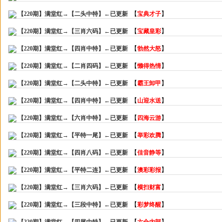
【
】
【220期】满堂红→【二头中特】←已更新
宝典才子
【
】
【220期】满堂红→【三肖六码】←已更新
宝藏皇彩
【
】
【220期】满堂红→【四肖中特】←已更新
勃然大怒
【
】
【220期】满堂红→【二肖四码】←已更新
懒得热情
【
】
【220期】满堂红→【二头中特】←已更新
霸王卸甲
【
】
【220期】满堂红→【四肖中特】←已更新
山迎水送
【
】
【220期】满堂红→【六肖中特】←已更新
四海云游
【
】
【220期】满堂红→【平特一尾】←已更新
举彩欢腾
【
】
【220期】满堂红→【四肖八码】←已更新
佳音静等
【
】
【220期】满堂红→【平特二连】←已更新
澳彩彩报
【
】
【220期】满堂红→【三肖六码】←已更新
横扫财富
【
】
【220期】满堂红→【三段中特】←已更新
彩梦终醒
【
】