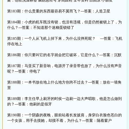
案：他在洗澡标签 脑筋急转弯 穿高跟鞋 全年资料 自由泳 小朋友
第183期：什么贵重的东西最容易不翼而飞？---答案：人造卫星
第184期：小虎的机车既没有锁，也没有违规，但是仍然被锁上了，为
什么？---答案：不知道那个迷糊蛋锁错了
第185期：一个人从飞机上掉下来，为什么没摔死呢？ ---答案：飞机
停在地上
第186期：你只要叫它的名字就会把它破坏，它是什么？---答案：沉默
第187期：马亚买了新音响，电源开了录音带也放了，为什么没有声音
呢？---答案：停电了
第188期：一本书放在地上什么地方你跨不过去？---答案：放在一墙角
里
第189期：李主任早上刷牙的时侯一边刷一边大声唱歌，他是怎么做到
的？---答案：他刷的是假牙
第190期：一个阴森的夜晚，眼前站着长发披肩，身穿白衣脸色苍白的
一个女孩，用手去摸她，却摸不着，为什么？---答案：隔着窗户