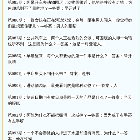
第085期：阿呆开车去动物园玩，动物园很近，他的路并没有走错，为
何却总到不了目的地？---答案：早开过了
第086期：一群女孩在正在河边洗澡，突然一陌生男人闯入，你觉得她
们最想遮住哪儿？---答案：男人的眼睛
第087期：公共汽车上，两个人正在热烈的交谈，可围观的人却一句话
也听不到，这是因为什么？---答案：这是一对聋哑人。
第088期：早晨醒来，每个人都要做的第一件事是什么？---答案：睁开
眼睛
第089期：书店里买不到什么书 ?---答案：遗书
第090期：进动物园后，最先看到的是哪种动物？?---答案：人
第091期：制造日期与有效日期是同一天的产品是什么？---答案：当天
的报纸
第092期：阿陈为什么不能把赌博一次戒掉？---答案：因为戒了右手还
有左手呀
第093期：一个不会游泳的人掉进了水里却没有淹死，为什么？---答
案：他在洗澡