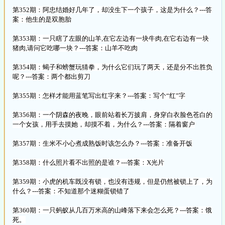
第352期：阿忠结婚好几年了，却没生下一个孩子，这是为什么？---答
案：他生的是双胞胎
第353期：一只瞎了左眼的山羊,在它左边有一块牛肉,在它右边有一块
猪肉,请问它吃哪一块？---答案：山羊不吃肉
第354期：蝎子和螃蟹玩猜拳，为什么它们玩了两天，还是分不出胜负
呢？---答案：两个都出剪刀
第355期：怎样才能用蓝笔写出红字来？---答案：写个“红”字
第356期：一个阴森的夜晚，眼前站着长万披肩，身穿白衣脸色苍白的
一个女孩，用手去摸她，却摸不着，为什么？---答案：隔着窗户
第357期：生米不小心煮成熟饭时该怎么办？---答案：准备开饭
第358期：什么照片看不出照的是谁？---答案：X光片
第359期：小虎的机车既没有锁，也没有违规，但是仍然被锁上了，为
什么？---答案：不知道那个迷糊蛋锁错了
第360期：一只蚂蚁从几百万米高的山峰落下来会怎么死？---答案：饿
死。