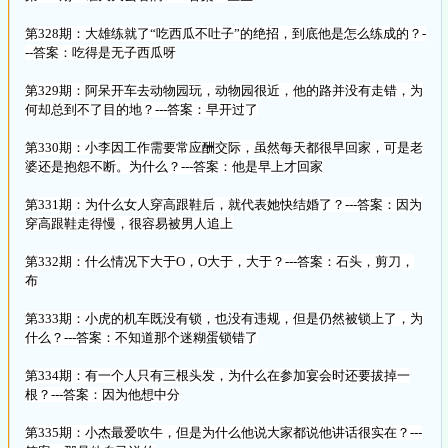
第328期：大雄练就了“吃西瓜不吐子”的绝招，到底他是怎么练成的？-
--答案：吃得是无子西瓜呀
第329期：阿呆开车去动物园玩，动物园很近，他的路并没有走错，为
何却总到不了目的地？---答案：早开过了
第330期：小李因工作需要常应酬交际，虽然每天都很早回家，可是老
婆还是抱怨不断。为什么？---答案：他是早上才回家
第331期：为什么女人穿高跟鞋后，就代表她快结婚了？---答案：因为
穿高跟鞋走得慢，很容易被男人追上
第332期：什么情况下大于O，O大于，大于？---答案：石头，剪刀，
布
第333期：小虎的机车既没有锁，也没有违规，但是仍然被锁上了，为
什么？---答案：不知道那个迷糊蛋锁错了
第334期：有一个人只有三根头发，为什么在参加宴会时还要拔掉一
根？---答案：因为他想中分
第335期：小杰最爱吹牛，但是为什么他说大家都说他讲话很实在？---