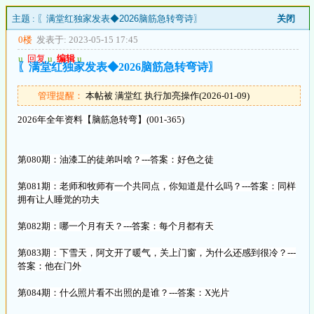
主题 :
〖满堂红独家发表◆2026脑筋急转弯诗〗
关闭
0楼
发表于: 2023-05-15 17:45
u
回复
u
编辑
u
〖满堂红独家发表◆2026脑筋急转弯诗〗
管理提醒：
本帖被 满堂红 执行加亮操作(2026-01-09)
2026年全年资料【脑筋急转弯】(001-365)
第080期：油漆工的徒弟叫啥？---答案：好色之徒
第081期：老师和牧师有一个共同点，你知道是什么吗？---答案：同样
拥有让人睡觉的功夫
第082期：哪一个月有天？---答案：每个月都有天
第083期：下雪天，阿文开了暖气，关上门窗，为什么还感到很冷？---
答案：他在门外
第084期：什么照片看不出照的是谁？---答案：X光片