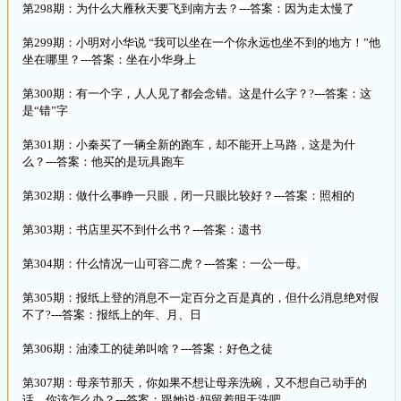
第298期：为什么大雁秋天要飞到南方去？---答案：因为走太慢了
第299期：小明对小华说 “我可以坐在一个你永远也坐不到的地方！”他
坐在哪里？---答案：坐在小华身上
第300期：有一个字，人人见了都会念错。这是什么字？?---答案：这
是“错”字
第301期：小秦买了一辆全新的跑车，却不能开上马路，这是为什
么？---答案：他买的是玩具跑车
第302期：做什么事睁一只眼，闭一只眼比较好？---答案：照相的
第303期：书店里买不到什么书？---答案：遗书
第304期：什么情况一山可容二虎？---答案：一公一母。
第305期：报纸上登的消息不一定百分之百是真的，但什么消息绝对假
不了?---答案：报纸上的年、月、日
第306期：油漆工的徒弟叫啥？---答案：好色之徒
第307期：母亲节那天，你如果不想让母亲洗碗，又不想自己动手的
话，你该怎么办？---答案：跟她说:妈留着明天洗吧.