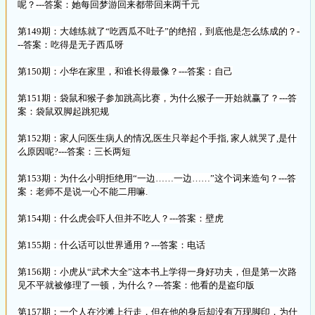
呢？---答案：她每回梦游回来都带回来两千元
第149期：大雄练就了“吃西瓜不吐子”的绝招，到底他是怎么练成的？-
--答案：吃得是无子西瓜呀
第150期：小华在家里，和谁长得最像？---答案：自己
第151期：袋鼠和猴子参加跳高比赛，为什么猴子一开始就赢了？---答
案：袋鼠双脚起跳犯规
第152期：家人问医生病人的情况,医生只举起个手指, 家人就哭了,是什
么原因呢?---答案：三长两短
第153期：为什么小明拒绝用“一边……一边……”这个词来造句？---答
案：老师不是说一心不能二用嘛.
第154期：什么虎会吓人但并不吃人？---答案：壁虎
第155期：什么话可以世界通用？---答案：电话
第156期：小虎从“武术大全”这本书上学得一身好功夫，但是第一次路
见不平就被修理了一顿，为什么？---答案：他看的是盗印版
第157期：一个人在沙滩上行走，但在他的身后却没有万现脚印，为什