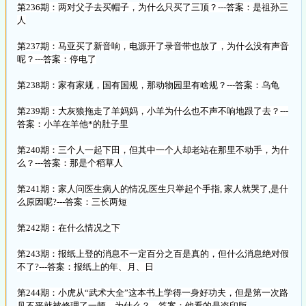
第236期：两对父子去买帽子，为什么只买了三顶？---答案：是祖孙三
人
第237期：马亚买了新音响，电源开了录音带也放了，为什么没有声音
呢？---答案：停电了
第238期：家有家规，国有国规，那动物园里有啥规？---答案：乌龟
第239期：大灰狼拖走了羊妈妈，小羊为什么也不声不响地跟了去？---
答案：小羊在羊他*的肚子里
第240期：三个人一起下田，但其中一个人却老站在那里不动手，为什
么？---答案：那是个稻草人
第241期：家人问医生病人的情况,医生只举起个手指, 家人就哭了,是什
么原因呢?---答案：三长两短
第242期：在什么情况之下
第243期：报纸上登的消息不一定百分之百是真的，但什么消息绝对假
不了?---答案：报纸上的年、月、日
第244期：小虎从“武术大全”这本书上学得一身好功夫，但是第一次路
见不平就被修理了一顿，为什么？---答案：他看的是盗印版