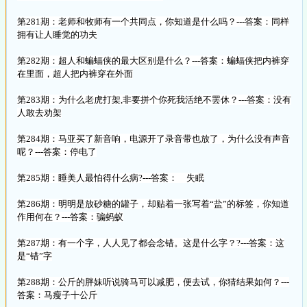
第281期：老师和牧师有一个共同点，你知道是什么吗？---答案：同样
拥有让人睡觉的功夫
第282期：超人和蝙蝠侠的最大区别是什么？---答案：蝙蝠侠把内裤穿
在里面，超人把内裤穿在外面
第283期：为什么老虎打架,非要拼个你死我活绝不罢休？---答案：没有
人敢去劝架
第284期：马亚买了新音响，电源开了录音带也放了，为什么没有声音
呢？---答案：停电了
第285期：睡美人最怕得什么病?---答案： 失眠
第286期：明明是放砂糖的罐子，却贴着一张写着“盐”的标签，你知道
作用何在？---答案：骗蚂蚁
第287期：有一个字，人人见了都会念错。这是什么字？?---答案：这
是“错”字
第288期：公斤的胖妹听说骑马可以减肥，便去试，你猜结果如何？---
答案：马瘦子十公斤