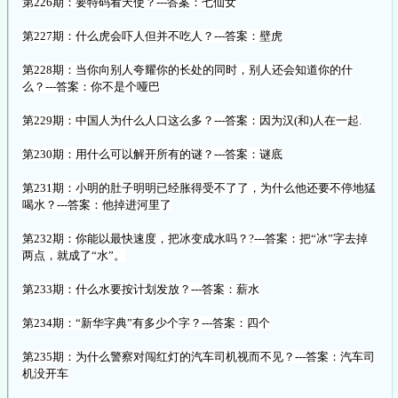
第226期：要特码看天使？---答案：七仙女
第227期：什么虎会吓人但并不吃人？---答案：壁虎
第228期：当你向别人夸耀你的长处的同时，别人还会知道你的什
么？---答案：你不是个哑巴
第229期：中国人为什么人口这么多？---答案：因为汉(和)人在一起.
第230期：用什么可以解开所有的谜？---答案：谜底
第231期：小明的肚子明明已经胀得受不了了，为什么他还要不停地猛
喝水？---答案：他掉进河里了
第232期：你能以最快速度，把冰变成水吗？?---答案：把“冰”字去掉
两点，就成了“水”。
第233期：什么水要按计划发放？---答案：薪水
第234期：“新华字典”有多少个字？---答案：四个
第235期：为什么警察对闯红灯的汽车司机视而不见？---答案：汽车司
机没开车