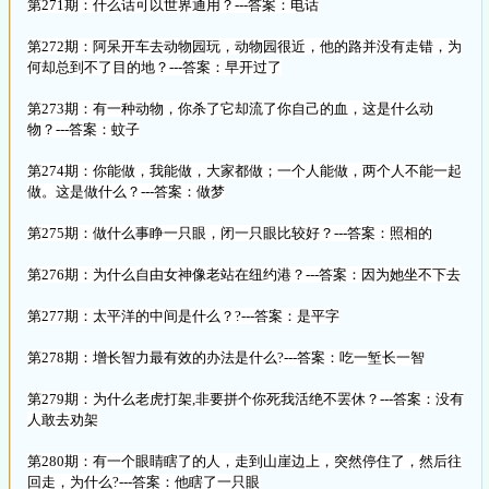
第271期：什么话可以世界通用？---答案：电话
第272期：阿呆开车去动物园玩，动物园很近，他的路并没有走错，为
何却总到不了目的地？---答案：早开过了
第273期：有一种动物，你杀了它却流了你自己的血，这是什么动
物？---答案：蚊子
第274期：你能做，我能做，大家都做；一个人能做，两个人不能一起
做。这是做什么？---答案：做梦
第275期：做什么事睁一只眼，闭一只眼比较好？---答案：照相的
第276期：为什么自由女神像老站在纽约港？---答案：因为她坐不下去
第277期：太平洋的中间是什么？?---答案：是平字
第278期：增长智力最有效的办法是什么?---答案：吃一堑长一智
第279期：为什么老虎打架,非要拼个你死我活绝不罢休？---答案：没有
人敢去劝架
第280期：有一个眼睛瞎了的人，走到山崖边上，突然停住了，然后往
回走，为什么?---答案：他瞎了一只眼