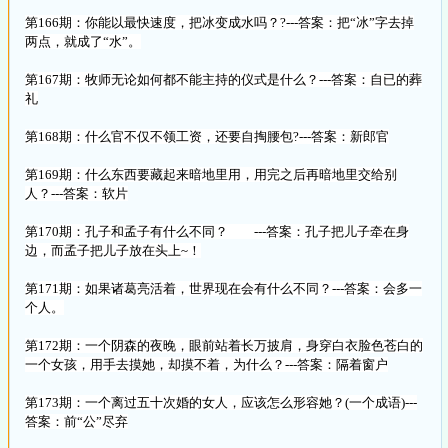
第166期：你能以最快速度，把冰变成水吗？?---答案：把“冰”字去掉
两点，就成了“水”。
第167期：牧师无论如何都不能主持的仪式是什么？---答案：自已的葬
礼
第168期：什么官不仅不领工资，还要自掏腰包?---答案：新郎官
第169期：什么东西要藏起来暗地里用，用完之后再暗地里交给别
人？---答案：软片
第170期：孔子和孟子有什么不同？ ---答案：孔子把儿子牵在身
边，而孟子把儿子放在头上~！
第171期：如果诸葛亮活着，世界现在会有什么不同？---答案：会多一
个人。
第172期：一个阴森的夜晚，眼前站着长万披肩，身穿白衣脸色苍白的
一个女孩，用手去摸她，却摸不着，为什么？---答案：隔着窗户
第173期：一个离过五十次婚的女人，应该怎么形容她？(一个成语)---
答案：前“公”尽弃