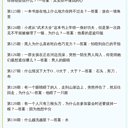
你猜他会说什么？?---答案：其实你不懂我的心
第123期：一本书放在地上什么地方你跨不过去？---答案：放在一墙角
里
第124期：小虎从“武术大全”这本书上学得一身好功夫，但是第一次路
见不平就被修理了一顿，为什么？---答案：他看的是盗印版
第125期：黑人为什么喜欢吃白色巧克力？---答案：怕咬到自己的手指
第126期：一群女孩在正在河边洗澡，突然一陌生男人闯入，你觉得她
们最想遮住哪儿？---答案：男人的眼睛
第127期：什么情况下大于O，O大于，大于？---答案：石头，剪刀，
布
第128期：有一个眼睛瞎了的人，走到山崖边上，突然停住了，然后往
回走，为什么?---答案：他瞎了一只眼
第129期：有一个人只有三根头万，为什么在参加宴会时还要拔掉一
根？---答案：因为他想中分
第130期：什么越洗越脏？---答案：水