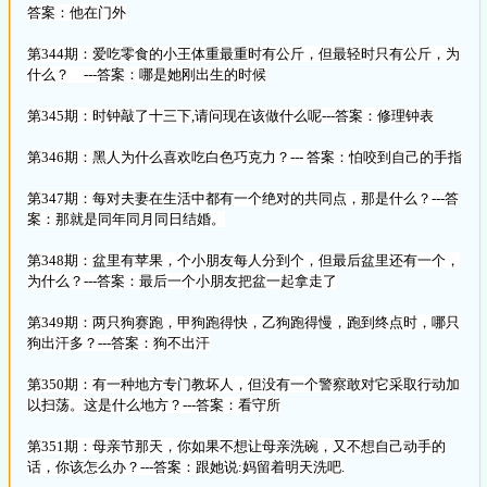
答案：他在门外
第344期：爱吃零食的小王体重最重时有公斤，但最轻时只有公斤，为
什么？ ---答案：哪是她刚出生的时候
第345期：时钟敲了十三下,请问现在该做什么呢---答案：修理钟表
第346期：黑人为什么喜欢吃白色巧克力？--- 答案：怕咬到自己的手指
第347期：每对夫妻在生活中都有一个绝对的共同点，那是什么？---答
案：那就是同年同月同日结婚。
第348期：盆里有苹果，个小朋友每人分到个，但最后盆里还有一个，
为什么？---答案：最后一个小朋友把盆一起拿走了
第349期：两只狗赛跑，甲狗跑得快，乙狗跑得慢，跑到终点时，哪只
狗出汗多？---答案：狗不出汗
第350期：有一种地方专门教坏人，但没有一个警察敢对它采取行动加
以扫荡。这是什么地方？---答案：看守所
第351期：母亲节那天，你如果不想让母亲洗碗，又不想自己动手的
话，你该怎么办？---答案：跟她说:妈留着明天洗吧.