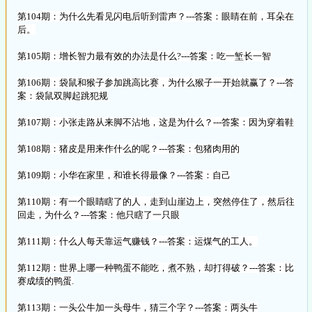
第104期：为什么先看见闪电后听到雷声？---答案：眼睛在前，耳朵在
后。
第105期：增长智力最有效的办法是什么?---答案：吃一堑长一智
第106期：袋鼠和猴子参加跳高比赛，为什么猴子一开始就赢了？---答
案：袋鼠双脚起跳犯规
第107期：小张走路从来脚不沾地，这是为什么？---答案：因为穿着鞋
第108期：猪皮是用来作什么的呢？---答案：包猪肉用的
第109期：小华在家里，和谁长得最像？---答案：自己
第110期：有一个眼睛瞎了的人，走到山崖边上，突然停住了，然后往
回走，为什么？---答案：他只瞎了一只眼
第111期：什么人每天靠运气赚钱？---答案：运煤气的工人。
第112期：世界上哪一种鸭蛋不能吃，煮不熟，却打得破？---答案：比
赛成绩的鸭蛋.
第113期：一头公牛加一头母牛，猜三个字？---答案：两头牛