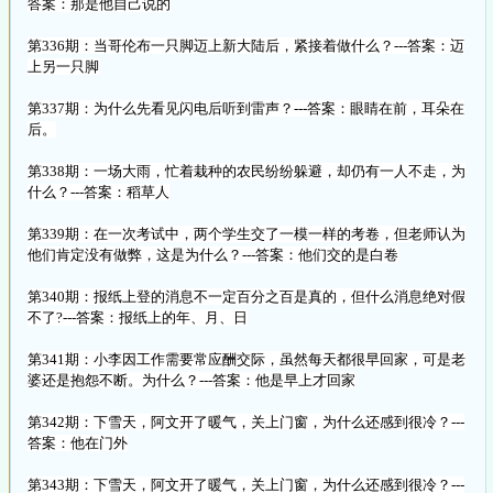
答案：那是他自己说的
第336期：当哥伦布一只脚迈上新大陆后，紧接着做什么？---答案：迈
上另一只脚
第337期：为什么先看见闪电后听到雷声？---答案：眼睛在前，耳朵在
后。
第338期：一场大雨，忙着栽种的农民纷纷躲避，却仍有一人不走，为
什么？---答案：稻草人
第339期：在一次考试中，两个学生交了一模一样的考卷，但老师认为
他们肯定没有做弊，这是为什么？---答案：他们交的是白卷
第340期：报纸上登的消息不一定百分之百是真的，但什么消息绝对假
不了?---答案：报纸上的年、月、日
第341期：小李因工作需要常应酬交际，虽然每天都很早回家，可是老
婆还是抱怨不断。为什么？---答案：他是早上才回家
第342期：下雪天，阿文开了暖气，关上门窗，为什么还感到很冷？---
答案：他在门外
第343期：下雪天，阿文开了暖气，关上门窗，为什么还感到很冷？---