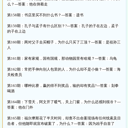
么？---答案：他在倒着走
第158期：书店里买不到什么书？---答案：遗书
第159期：孔子与孟子有什么区别？?---答案：孔子的子在左边，孟子
的子在上边
第160期：两对父子去买帽子，为什么只买了三顶？---答案：是祖孙三
人
第161期：家有家规，国有国规，那动物园里有啥规？---答案：乌龟
第162期：常把手伸向别人包里的人，为什么却不是小偷？---答案：海
关检查员
第163期：哪种比赛，赢的得不到奖品，输的却有奖品?---答案：划拳
喝酒
第164期：下雪天，阿文开了暖气，关上门窗，为什么还感到很冷？---
答案：他在门外
第165期：福尔摩斯花了半天时间，却查不出命案现场有任何线索及目
击者，但他随即就宣布破案了，为什么？---答案：因为凶手自首了