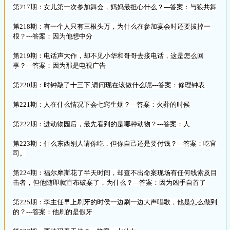
第217期：女儿第一次参加舞会，妈妈最担心什么？---答案：与狼共舞
第218期：有一个人只有三根头万，为什么在参加宴会时还要拔掉一
根？---答案：因为他想中分
第219期：电话声大作，却不见小华和哥哥去接电话，这是怎么回
事？---答案：因为那是电视广告
第220期：时钟敲了十三下,请问现在该做什么呢---答案：修理钟表
第221期：人在什么情况下会七窍生烟？---答案：火葬的时候
第222期：进动物园后，最先看到的是哪种动物？---答案：人
第223期：什么东西别人请你吃，但你自己还是要付钱？---答案：吃官
司。
第224期：福尔摩斯花了半天时间，却查不出命案现场有任何线索及目
击者，但他随即就宣布破案了，为什么？---答案：因为凶手自首了
第225期：李主任早上刷牙的时侯一边刷一边大声唱歌，他是怎么做到
的？---答案：他刷的是假牙