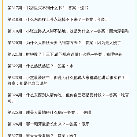
第317期：书店里买不到什么书 ?---答案：遗书
第318期：什么东西往上升永远掉不下来？---答案：年龄。
第319期：小张走路从来脚不沾地，这是为什么？---答案：因为穿着鞋
第320期：为什么大雁秋天要飞到南方去？---答案：因为走太慢了
第321期：时钟敲了十三下,请问现在该做什么呢---答案：修理钟表
第322期：什么越洗越脏？---答案：水
第323期：小杰最爱吹牛，但是为什么他说大家都说他讲话很实在？---
答案：那是他自己说的
第324期：什么东西别人请你吃，但你自己还是要付钱？---答案：吃官
司。
第325期：睡美人最怕得什么病?---答案： 失眠
第326期：哪一颗牙最后长出来？---答案：假牙
第327期：谁天天去看病？---答案：医生