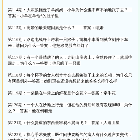
第114期：大灰狼拖走了羊妈妈，小羊为什么也不声不响地跟了去？---
答案：小羊在羊他*的肚子里
第115期：离婚的最关键因素是什么？ ---答案：结婚
第116期：路边电线杆上蹲着一只猴子，司机小李看到就立刻停下车
来，请问为什么---答案：他把猴屁股当红灯了
第117期：有一个眼睛瞎了的人，走到山崖边上，突然停住了，然后往
回走，为什么？---答案：他只瞎了一只眼
第118期：每个怀孕的女人都常常会去想象孩子未来的长相，为什么只
有阿美例外---答案：她到现在还没有想起来他爸爸长得什么样
第119期：一朵插在牛粪上的鲜花是什么花？---答案：牵牛花
第120期：一个人在沙滩上行走，但在他的身后却没有发现脚印，为什
么？---答案：他在倒着走
第121期：什么贵重的东西最容易不翼而飞？---答案：人造卫星
第122期：换心手术失败，医生问快要断气的病人有什么遗言要交代，