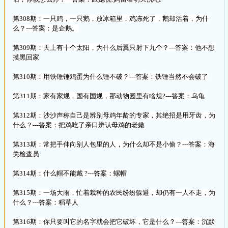
第308期：一只鸡，一只鹅，放冰箱里，鸡冻死了，鹅却活着，为什
么？---答案：是企鹅。
第309期：天上有十个太阳，为什么后翼只射下九个？---答案：他不想
摸黑回家
第310期：用铁锤锤鸡蛋为什么锤不破？---答案：铁锤当然不会破了
第311期：家有家规，国有国规，那动物园里有啥规?---答案：乌龟
第312期：沙沙声称自己是辨别母鸡年龄的专家，其绝招是用牙齿，为
什么？---答案：把鸡吃了亲口辨认母鸡的老嫩
第313期：常把手伸向别人包里的人，为什么却不是小偷？---答案：海
关检查员
第314期：什么帽不能戴 ?---答案：螺帽
第315期：一场大雨，忙着栽种的农民纷纷躲避，却仍有一人不走，为
什么？---答案：稻草人
第316期：你只要叫它的名字就会把它破坏，它是什么？---答案：沉默