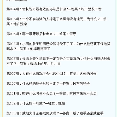
第094期：增长智力最有效的办法是什么?---答案：吃一堑长一智
第095期：一个不会游泳的人掉进了水里却没有淹死，为什么？---答
案：他在洗澡
第096期：哪一颗牙最后长出来？---答案：假牙
第097期：小明的肚子明明已经胀得受不了了，为什么他还要不停地猛
喝水？---答案：他掉进河里了
第098期：报纸上登的消息不一定百分之百是真的，但什么消息绝对假
不了？---答案：报纸上的年、月、日
第099期：人在什么情况下会七窍生烟？---答案：火葬的时候
第100期：什么样的轮子只转不走？---答案：风车的轮子
第101期：时钟什么时候不会走？---答案：时钟本来就不会走
第102期：什么帽不能戴 ?---答案：螺帽
第103期：戒烟为什么要戒两次呢？---答案：戒了右手还是戒左手