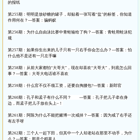
的报纸
第255期：明明是放砂糖的罐子，却贴着一张写着“盐”的标签，你知道
作用何在？---答案：骗蚂蚁
第256期：为什么自由泳比赛中青蛙输给了狗？---答案：青蛙用蛙泳犯
规
第257期：如果你生出来的儿子只有一只右手你会怎么办？---答案：怕
什么他不是还有一只左手嘛
第258期：从前大家都怕“大哥大”，现在却喜欢“大哥大”，到底怎么回
事？---答案：大哥大电话谁不喜欢
第259期：什么官不仅不领工资，还要自掏腰包?---答案：新郎官
第260期：孔子和孟子有什么不同？ ---答案：孔子把儿子牵在身
边，而孟子把儿子放在头上~！
第261期：阿陈为什么不能把赌博一次戒掉？---答案：因为戒了右手还
有左手呀
第262期：三个人一起下田，但其中一个人却老站在那里不动手，为什
么？---答案：那是个稻草人