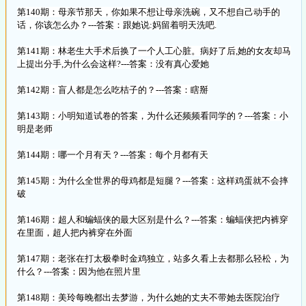
第140期：母亲节那天，你如果不想让母亲洗碗，又不想自己动手的
话，你该怎么办？---答案：跟她说:妈留着明天洗吧.
第141期：林老生大手术后换了一个人工心脏。病好了后,她的女友却马
上提出分手,为什么会这样?---答案：没有真心爱她
第142期：盲人都是怎么吃桔子的？---答案：瞎掰
第143期：小明知道试卷的答案，为什么还频频看同学的？---答案：小
明是老师
第144期：哪一个月有天？---答案：每个月都有天
第145期：为什么全世界的母鸡都是短腿？---答案：这样鸡蛋就不会摔
破
第146期：超人和蝙蝠侠的最大区别是什么？---答案：蝙蝠侠把内裤穿
在里面，超人把内裤穿在外面
第147期：老张在打太极拳时金鸡独立，站多久看上去都那么轻松，为
什么？---答案：因为他在照片里
第148期：美玲每晚都出去梦游，为什么她的丈夫不带她去医院治疗