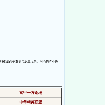
资料都是高手发表与版主无关。问码的请不要
富甲一方论坛
中华精英联盟