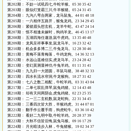
第202期： 不妨一试吼四七,牛蛇羊猴。05 30 35 42
第203期： 眼似灯笼霸三川,牛羊猴猪。05 24 31 45
第204期： 九沟八弯合两家，龙马鼠兔。44 01 48 18
第205期： 一六相伴五路开，猴兔龙鸡。23 34 29 45
第206期： 紧锁眉头想玄机，龙羊牛蛇。43 47 24 14
第207期： 恨不相逢未嫁时，狗鸡羊龙。46 45 13 17
第208期： 五湖四海任遨游,鼠牛虎鸡。13 35 40 48
第209期： 龙凤呈祥事事发,鼠龙马羊。16 23 32 42
第210期： 机会多多博二三,牛兔龙马。12 28 30 46
第211期： 黄梅不落青梅落，牛鸡龙狗。14 36 32 13
第212期： 水远山遥难信实,虎龙马羊。23 24 28 42
第213期： 变幻莫测显神功,牛兔羊鸡。01 11 31 41
第214期： 九九归一大团圆，羊鼠马猪。38 48 32 33
第215期： 四水长流水帘洞,牛龙猴狗。18 27 31 42
第216期： 七八之数二相配，牛蛇羊鸡。03 31 43 04
第217期： 二单七双乱弹琴,鼠兔鸡猪。12 14 43 48
第218期： 却有天间两阴会,虎兔鸡猪。02 23 25 35
第219期： 二一三二玄机数,鼠龙蛇狗。22 31 34 45
第220期： 三番四次皆大胜，羊猴鸡虎。31 44 07 01
第221期： 翻手作云覆手雨，狗虎蛇牛。03 36 10 42
第222期： 看好二九明中取,牛蛇羊鸡。20 28 37 39
第223期： 大秋不信皆后悔,鼠兔马猴。09 16 17 29
第224期： 月光暗淡步入林，牛兔猪猴。19 02 34 37