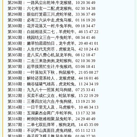
第296期： 一路风尘出乾坤,牛龙猴猪。10 20 36 49
第297期： 六七有玄一二配,虎龙猴狗。02 30 34 38
第298期： 眼似灯笼霸三川,虎蛇羊猪。33 36 37 49
第299期： 必有三六从中走,虎兔马猴。01 16 19 20
第300期： 花开花落又一村,牛兔羊狗。09 18 34 47
第301期： 白姐相送买二七，羊虎蛇牛。46 15 47 22
第302期： 桃园结义三合一,牛兔蛇羊。08 34 41 46
第303期： 嫩草怕霜霜怕日，龙牛虎羊。20 40 41 01
第304期： 人生代代无穷尽，虎猴龙马。42 10 24 43
第305期： 是八买八费心机,鼠龙羊狗。08 12 18 47
第306期： 二去三来急匆匆,龙蛇猴狗。02 10 36 39
第307期： 起早摸黑忙生计,牛兔猴鸡。03 06 18 41
第308期： 一叶落知天下秋，狗鼠猴牛。21 05 08 27
第309期： 解铃还需系铃人，龙猴虎猪。44 16 01 46
第310期： 幽谷猛啸气雄高，虎龙蛇兔。11 24 34 19
第311期： 九九八十一照算,蛇马狗猪。07 25 33 41
第312期： 买卖不成仁义在，蛇鼠羊猴。15 22 19 29
第313期： 三番四次论六合,牛兔狗猪。13 19 21 30
第314期： 一日千里无人及，马虎猴牛。10 46 34 13
第315期： 五湖豪杰会两广,牛蛇羊狗。13 17 32 38
第316期： 树倒孙散难相聚,鼠兔蛇羊。24 29 40 49
第317期： 二单七双乱弹琴，猴狗龙鸡。14 45 35 09
第318期： 不识芦山真面目,虎兔鸡猪。05 11 12 13
第319期： 燕子双飞蝶儿舞,鼠牛羊狗。01 06 27 30