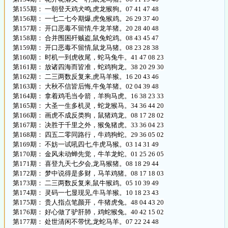
第155期： 一朝登天鸡犬鸣,虎龙猴狗。07 41 47 48
第156期： 一七二七今期爆,虎兔猴鸡。26 29 37 40
第157期： 开口恶毒不留情,牛龙羊猪。20 28 40 48
第158期： 合并围困歼贼盗,鼠兔蛇鸡。08 43 45 47
第159期： 开口恶毒不留情,鼠龙马猪。08 23 28 38
第160期： 时机一到虎收尾，蛇马兔牛。41 47 08 23
第161期： 放诸四海而皆准，蛇鸡狗龙。38 20 29 30
第162期： 二三两数反复来,虎马羊猴。16 20 43 46
第163期： 大秋不信皆后悔,牛兔羊猪。02 04 39 48
第164期： 拿着鸡毛当令箭，羊狗马虎。16 38 23 33
第165期： 大圣一生多机灵，蛇龙猴马。34 36 44 20
第166期： 画虎不成反类狗，鼠猪鸡龙。08 17 28 02
第167期： 决胜于千里之外，猴兔猪虎。33 36 04 23
第168期： 四五二零同路行，牛鸡狗蛇。29 36 05 02
第169期： 不妨一试吼四七,牛虎马猴。03 14 31 49
第170期： 金风未动蝉先觉，牛羊龙蛇。01 25 26 05
第171期： 喜登九天七夕会,龙马猴猪。08 18 29 44
第172期： 梦中说得是多财，马羊鸡猪。08 17 18 03
第173期： 二三两数反复来,鼠牛猴鸡。05 10 39 49
第174期： 灵码一七显现见,牛马羊猴。10 18 23 43
第175期： 贵人指点笔颜开，牛猪虎兔。48 04 43 20
第176期： 好心做了驴肝肺，鸡蛇猴兔。40 42 15 02
第177期： 处世清闲不带忧,龙蛇马羊。07 22 24 48