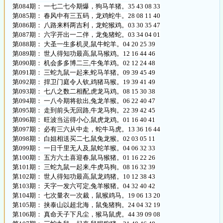
第084期： 一七二七今期爆，狗马羊猪。35 43 08 33
第085期： 春风中有三五码，龙鸡蛇牛。28 08 11 40
第086期： 八路来料两吉利，龙蛇猴鸡。03 30 35 47
第087期： 六字开出一二伴，龙兔猪蛇。03 34 04 01
第088期： 大圣一生多机灵,鼠牛蛇羊。04 20 25 39
第089期： 世人得知功最高,鼠马猴鸡。12 16 44 46
第090期： 机会多多博二三,牛兔羊鸡。02 12 24 48
第091期： 三蛇九鼠一起来,蛇马羊猪。09 39 45 49
第092期： 捍卫门庭令人钦,鸡猪马猴。19 39 41 49
第093期： 七八之数二相配,虎龙马鸡。08 15 30 38
第094期： 一八今期将欲出,兔龙羊猴。06 22 40 47
第095期： 走到前头无回路,牛龙马狗。22 39 42 45
第096期： 旺波当运得小心,鼠虎龙鸡。01 16 40 41
第097期： 必有三六从中走，蛇牛马虎。13 36 16 44
第098期： 白姐相送买二七,鼠兔龙猴。02 03 05 11
第099期： 一日千里无人及,鼠蛇羊猴。04 06 32 33
第100期： 五方六土喜迎春,鼠马猴猪。01 16 22 26
第101期： 三蛇九鼠一起来,牛虎马狗。08 16 32 39
第102期： 世人得知功最高,鼠龙鸡猪。10 12 38 43
第103期： 天字一发六可定,兔羊猴猪。04 32 40 42
第104期： 七次量衣一次裁，鼠猴鸡马。19 06 13 20
第105期： 挟泰山以超北海，鼠兔猪狗。24 04 32 19
第106期： 真命天子下凡尘，猴马鼠虎。44 39 09 08