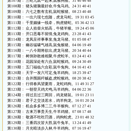
第107期： 三蛇九鼠一起来,鼠猴狗猪。31 40 46 48
第108期： 猪头猪脑最好命,牛兔马鸡。24 31 40 41
第109期： 六七之数有玄机,鼠蛇猴猪。08 23 40 48
第110期： 一出六现七也随，虎龙马蛇。19 31 03 45
第111期： 千里姻缘一线牵，狗虎猪蛇。05 36 42 13
第112期： 众人拾柴火焰高，牛猪羊猴。19 24 45 06
第113期： 开口恶毒不留情,兔龙鸡狗。23 28 41 43
第114期： 龙凤呈祥事事发,兔龙马猪。01 05 08 47
第115期： 幽谷猛啸气雄高,鼠兔猴猪。04 06 19 49
第116期： 一八今期将欲出,虎龙马猪。20 34 40 44
第117期： 树倒孙散难相聚,牛虎蛇羊。03 24 41 43
第118期： 花园深处有六合,鼠蛇猴鸡。09 24 30 49
第119期： 五门福临六合彩,鼠牛兔狗。04 16 41 43
第120期： 天字一发六可定,兔羊鸡狗。18 25 39 47
第121期： 合并围困歼贼盗,虎蛇猴鸡。08 20 38 42
第122期： 行得春风望夏雨，龙蛇鸡狗。11 49 31 27
第123期： 一朝登天鸡犬鸣,马羊鸡狗。04 06 22 36
第124期： 得过且过三两回，鸡龙猪鼠。19 01 23 11
第125期： 君子之交淡若水，鸡羊狗龙。16 01 20 24
第126期： 机会多多博二三,牛羊猴狗。07 12 27 41
第127期： 古来万事贵天生,牛羊鸡猪。07 08 17 48
第128期： 敬酒不吃吃罚酒，鸡狗蛇虎。23 01 48 32
第129期： 三番四次皆大胜,鼠牛兔羊。13 24 41 49
第130期： 月光暗淡步入林,牛羊鸡狗。07 16 19 47