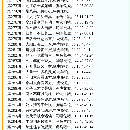
第272期： 瑞鹿送宝喜洋洋,虎兔马猴。13 22 24 27
第273期： 过江名士多如鲫，狗羊兔虎。48 05 39 33
第274期： 是八买八费心机,牛兔龙猴。02 08 30 36
第275期： 世人得知功最高，羊兔牛鼠。25 11 21 27
第276期： 变幻莫测显神功，兔猴狗猪。39 33 19 49
第277期： 酒不醉人人自醉，蛇鼠虎马。29 27 48 22
第278期： 知其一不知其二，狗蛇鼠虎。44 27 08 01
第279期： 声名云外总虚来,牛龙蛇羊。17 25 40 45
第280期： 大细出海二五八,牛虎蛇猴。06 23 43 47
第281期： 暗侵肌骨丧三层,鼠虎羊猪。01 32 40 41
第282期： 好汉不吃眼前亏，狗兔鼠牛。44 04 42 24
第283期： 五百年前一家人，鼠猴虎蛇。44 42 37 08
第284期： 花开花落又一村,鼠牛蛇猴。02 15 40 47
第285期： 大圣一生多机灵,虎蛇羊鸡。03 13 14 44
第286期： 今期六合看四方,鼠牛兔猴。13 25 28 38
第287期： 今期六合看四方,牛虎兔龙。08 11 23 28
第288期： 女子无才便是德，鸡虎龙猴。40 27 32 09
第289期： 腐木不可以为柱，鸡蛇牛猪。14 21 49 15
第290期： 五湖四海任遨游,鼠虎马猪。20 28 39 42
第291期： 处世清闲不带忧，狗猪马蛇。35 46 49 17
第292期： 恶性难改似怒涛,牛虎兔猴。09 25 38 49
第293期： 挟天子以令诸侯，马猴兔猪。10 12 11 16
第294期： 牛跑狗追牧童喜，马兔羊蛇。26 49 42 39
第295期： 每逢佳节倍思亲，虎马猪牛。44 17 49 14