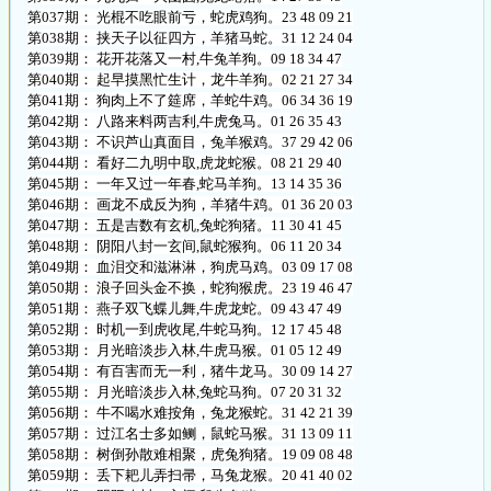
第037期： 光棍不吃眼前亏，蛇虎鸡狗。23 48 09 21
第038期： 挟天子以征四方，羊猪马蛇。31 12 24 04
第039期： 花开花落又一村,牛兔羊狗。09 18 34 47
第040期： 起早摸黑忙生计，龙牛羊狗。02 21 27 34
第041期： 狗肉上不了筵席，羊蛇牛鸡。06 34 36 19
第042期： 八路来料两吉利,牛虎兔马。01 26 35 43
第043期： 不识芦山真面目，兔羊猴鸡。37 29 42 06
第044期： 看好二九明中取,虎龙蛇猴。08 21 29 40
第045期： 一年又过一年春,蛇马羊狗。13 14 35 36
第046期： 画龙不成反为狗，羊猪牛鸡。01 36 20 03
第047期： 五是吉数有玄机,兔蛇狗猪。11 30 41 45
第048期： 阴阳八封一玄间,鼠蛇猴狗。06 11 20 34
第049期： 血泪交和滋淋淋，狗虎马鸡。03 09 17 08
第050期： 浪子回头金不换，蛇狗猴虎。23 19 46 47
第051期： 燕子双飞蝶儿舞,牛虎龙蛇。09 43 47 49
第052期： 时机一到虎收尾,牛蛇马狗。12 17 45 48
第053期： 月光暗淡步入林,牛虎马猴。01 05 12 49
第054期： 有百害而无一利，猪牛龙马。30 09 14 27
第055期： 月光暗淡步入林,兔蛇马狗。07 20 31 32
第056期： 牛不喝水难按角，兔龙猴蛇。31 42 21 39
第057期： 过江名士多如鲗，鼠蛇马猴。31 13 09 11
第058期： 树倒孙散难相聚，虎兔狗猪。19 09 08 48
第059期： 丢下耙儿弄扫帚，马兔龙猴。20 41 40 02