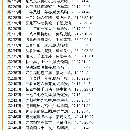
第225期： 是八买八费心机,马猴鸡猪。18 25 41 49
第226期： 歌声清脆态婆娑,牛虎马鸡。02 16 40 43
第227期： 一年又过一年春,虎兔马狗。23 27 41 47
第228期： 一二出码六伴随，猪虎猴龙。21 28 35 16
第229期： 恶龙不斗地头蛇，羊鼠虎鸡。33 25 48 28
第230期： 五百年前一家人,牛马羊猴。15 17 20 46
第231期： 一八今期将欲出，兔马虎鼠。21 24 18 40
第232期： 男儿两膝有黄金，牛鼠鸡猪。38 09 02 14
第233期： 五百年前一家人,鼠虎蛇猪。03 30 36 45
第234期： 功者难成而易败，鸡鼠兔牛。08 40 03 29
第235期： 拒人于千里之外，狗鼠牛马。46 09 15 01
第236期： 林中高手王中王,鼠虎兔鸡。13 27 31 42
第237期： 绿阴深处俩相寻,虎蛇马羊。15 36 39 49
第238期： 好了疮疤忘了痛，猪龙牛羊。18 27 48 44
第239期： 一年又过一年春,虎马羊猴。15 16 22 27
第240期： 三看五连六福齐,虎蛇羊猴。04 16 43 45
第241期： 扬威抖擞千山动，鼠牛龙马。12 06 29 01
第242期： 一七二七今期爆,鼠兔蛇猴。07 15 44 49
第243期： 连归乾坤九宫中,牛蛇鸡猪。03 22 26 34
第244期： 连归乾坤九宫中,牛马羊鸡。07 10 31 38
第245期： 狗后兔前绕二圈,牛龙羊鸡。05 12 23 45
第246期： 老虎屁股摸不得，猪鸡鼠龙。40 41 19 27
第247期： 龙虎相争鸡鼠亡，马猪狗兔。43 45 28 46
第248期： 回旋四八十二次,牛马猴猪。07 09 21 43