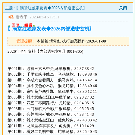
主题 :
〖满堂红独家发表◆2026内部透密玄机〗
关闭
0楼
发表于: 2023-05-15 17:11
u
回复
u
编辑
u
〖满堂红独家发表◆2026内部透密玄机〗
管理提醒：
本帖被 满堂红 执行加亮操作(2026-01-09)
2026年全年资料【内部透密玄机】(001-365)
第001期： 必有三六从中走,马羊猴狗。32 37 38 42
第002期： 千里姻缘使线牵，马鸡鼠蛇。18 09 38 46
第003期： 今期六合看四方，猴马狗鸡。04 16 42 14
第004期： 脸不变色心不跳，猴龙蛇猪。12 33 40 46
第005期： 东扯葫芦西扯瓢，鼠鸡羊牛。03 30 12 11
第006期： 雄才武略坐江山,牛虎羊猪。09 20 27 32
第007期： 四五二零同路行,牛龙蛇猪。02 04 05 15
第008期： 五门福临六合彩,牛猴鸡猪。04 05 25 45
第009期： 合并围困歼贼盗,牛鸡狗猪。04 33 41 43
第010期： 雄才武略坐江山，虎兔蛇狗。47 43 03 42
第011期： 龙凤呈祥事事发,牛虎兔狗。06 10 14 29
第012期： 看好二九明中取，蛇羊马猪。38 25 40 43