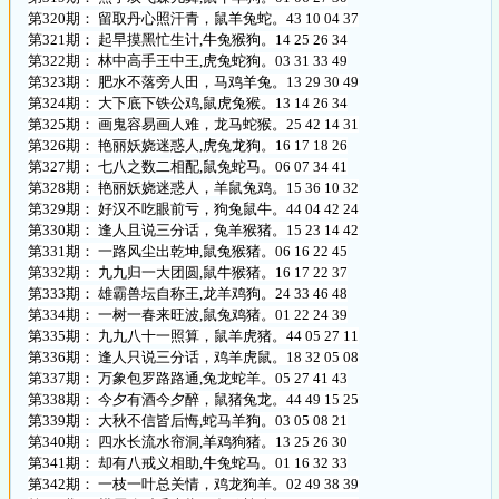
第320期： 留取丹心照汗青，鼠羊兔蛇。43 10 04 37
第321期： 起早摸黑忙生计,牛兔猴狗。14 25 26 34
第322期： 林中高手王中王,虎兔蛇狗。03 31 33 49
第323期： 肥水不落旁人田，马鸡羊兔。13 29 30 49
第324期： 大下底下铁公鸡,鼠虎兔猴。13 14 26 34
第325期： 画鬼容易画人难，龙马蛇猴。25 42 14 31
第326期： 艳丽妖娆迷惑人,虎兔龙狗。16 17 18 26
第327期： 七八之数二相配,鼠兔蛇马。06 07 34 41
第328期： 艳丽妖娆迷惑人，羊鼠兔鸡。15 36 10 32
第329期： 好汉不吃眼前亏，狗兔鼠牛。44 04 42 24
第330期： 逢人且说三分话，兔羊猴猪。15 23 14 42
第331期： 一路风尘出乾坤,鼠兔猴猪。06 16 22 45
第332期： 九九归一大团圆,鼠牛猴猪。16 17 22 37
第333期： 雄霸兽坛自称王,龙羊鸡狗。24 33 46 48
第334期： 一树一春来旺波,鼠兔鸡猪。01 22 24 39
第335期： 九九八十一照算，鼠羊虎猪。44 05 27 11
第336期： 逢人只说三分话，鸡羊虎鼠。18 32 05 08
第337期： 万象包罗路路通,兔龙蛇羊。05 27 41 43
第338期： 今夕有酒今夕醉，鼠猪兔龙。44 49 15 25
第339期： 大秋不信皆后悔,蛇马羊狗。03 05 08 21
第340期： 四水长流水帘洞,羊鸡狗猪。13 25 26 30
第341期： 却有八戒义相助,牛兔蛇马。01 16 32 33
第342期： 一枝一叶总关情，鸡龙狗羊。02 49 38 39