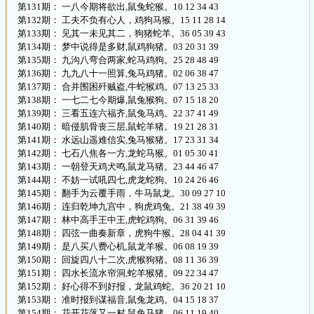
第131期： 一八今期将欲出,鼠兔蛇猴。10 12 34 43
第132期： 工夫不负有心人，鸡狗马猴。15 11 28 14
第133期： 见其一未见其二，狗猪蛇羊。36 05 39 43
第134期： 梦中说得是多财,鼠鸡狗猪。03 20 31 39
第135期： 九沟八弯合两家,蛇马鸡狗。25 28 48 49
第136期： 九九八十一照算,兔马鸡猪。02 06 38 47
第137期： 合并围困歼贼盗,牛蛇猴鸡。07 13 25 33
第138期： 一七二七今期爆,鼠兔猴狗。07 15 18 20
第139期： 三看五连六福齐,鼠兔马鸡。22 37 41 49
第140期： 暗侵肌骨丧三层,鼠蛇羊猪。19 21 28 31
第141期： 水远山遥难信实,兔马猴猪。17 23 31 34
第142期： 七石八焦各一方,龙蛇马猴。01 05 30 41
第143期： 一朝登天鸡犬鸣,鼠龙马猪。23 44 46 47
第144期： 不妨一试吼四七,虎龙蛇狗。10 24 26 46
第145期： 翻手为云覆手雨，牛马鼠龙。30 09 27 10
第146期： 连归乾坤九宫中，狗虎鸡兔。21 38 49 39
第147期： 林中高手王中王,虎蛇鸡狗。06 31 39 46
第148期： 四弦一曲奏新章，虎狗牛猴。28 04 41 39
第149期： 是八买八费心机,鼠龙羊猴。06 08 19 39
第150期： 回旋四八十二次,虎猴狗猪。08 11 36 39
第151期： 四水长流水帘洞,蛇羊猴猪。09 22 34 47
第152期： 好心得不到好报，龙鼠鸡蛇。36 20 21 10
第153期： 准时报到谋福音,鼠兔龙鸡。04 15 18 37
第154期： 花开花落又一村,鼠兔马猪。06 11 19 40