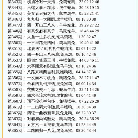
第343期： 横眉冷对千夫指，兔鸡蛇狗。22 02 12 46
第344期： 吕端大事不糊涂，虎牛蛇马。30 48 19 15
第345期： 美女者丑妇之仇，鼠羊鸡牛。05 23 21 41
第346期： 九九归一大团圆,虎羊猴狗。08 18 30 38
第347期： 四一开出三八来，羊牛蛇龙。39 29 27 22
第348期： 有其父必有其子，马鼠蛇羊。18 46 44 29
第349期： 大圣一生多机灵,蛇马鸡猪。11 30 32 47
第350期： 十三里路走四回，鸡马狗兔。10 49 41 08
第351期： 瑞鹿送宝喜洋洋,牛蛇狗猪。05 07 14 22
第352期： 四一开出三八来,鼠兔马鸡。06 10 42 46
第353期： 眼似灯笼霸三川，牛猴兔鼠。44 03 46 11
第354期： 六字顺意有财迎,兔马羊鸡。03 18 24 36
第355期： 八路来料两吉利,鼠猴狗猪。04 14 37 38
第356期： 一发而不可收拾，狗猪兔羊。28 27 11 47
第357期： 合看四九倒挂钩,虎兔猴鸡。06 09 14 34
第358期： 贫贱之交不可忘，蛇马牛狗。32 41 14 26
第359期： 四水长流水帘洞,虎龙蛇猪。01 04 41 49
第360期： 话不投机半句多，兔猪猴牛。07 22 26 29
第361期： 一二出码六伴随,鼠羊猴狗。10 30 34 39
第362期： 四弦一曲奏新章,鼠兔龙狗。06 22 30 37
第363期： 对着和尚骂贼秃，狗马鸡兔。30 34 36 29
第364期： 五方六土喜迎春,龙马羊狗。01 28 44 49
第365期： 二路同归一八见,虎兔马猴。08 36 43 44