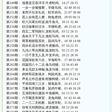
第249期： 瑞鹿送宝喜洋洋,牛虎蛇鸡。24 27 28 35
第250期： 一步一步慢慢爬，羊猪马鸡。42 49 30 41
第251期： 来而不往非礼也，蛇羊鸡马。21 07 38 40
第252期： 恶人自有恶人磨，狗兔虎鸡。29 05 06 31
第253期： 旺六兴尾出旺波,鼠牛兔马。20 21 32 46
第254期： 好汉做事好汉当，羊猪蛇虎。49 25 02 14
第255期： 四五二零同路行,龙蛇马鸡。03 12 26 31
第256期： 真命天子下凡尘,兔蛇马鸡。06 10 21 28
第257期： 两害相较取其轻，鼠鸡马牛。18 38 14 08
第258期： 四水长流水帘洞,牛虎猴鸡。07 10 22 35
第259期： 九沟八弯合两家,鼠龙蛇马。05 12 25 29
第260期： 一日千里无人及,牛龙羊鸡。20 21 28 30
第261期： 花园深处有六合，羊兔蛇牛。17 48 02 06
第262期： 回旋四八十二次,兔马鸡猪。33 34 43 49
第263期： 来去无踪太神秘,兔龙马猪。03 05 17 18
第264期： 婷婷荷花鱼戏水，狗鼠鸡龙。48 20 22 31
第265期： 声名云外总虚来,蛇猴狗猪。05 07 22 44
第266期： 平添四海三江水，猪兔鼠羊。24 43 23 27
第267期： 万象包罗路路通，鼠鸡牛猴。03 46 26 28
第268期： 五湖四海任遨游,牛兔猴狗。02 13 21 39
第269期： 六字顺意有财迎，龙兔鸡猪。01 42 45 48
第270期： 二一三二玄机数，鼠虎羊蛇。31 02 30 01
第271期： 却有天间两阴会,虎龙猴猪。09 23 28 46