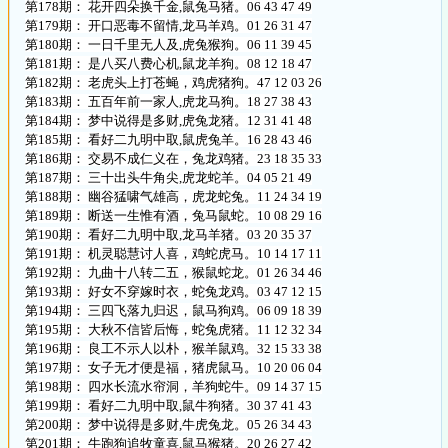
第178期： 花开四朵换千金,鼠兔马猪。06 43 47 49
第179期： 开口恶毒不留情,龙马羊鸡。01 26 31 47
第180期： 一日千里无人及,虎兔猴狗。06 11 39 45
第181期： 是八买八费心机,鼠龙羊狗。08 12 18 47
第182期： 老虎头上打苍蝇，鸡虎猪狗。47 12 03 26
第183期： 五百年前一家人,虎龙马狗。18 27 38 43
第184期： 梦中说得是多财,虎兔龙猪。12 31 41 48
第185期： 看好二九明中取,鼠虎兔羊。16 28 43 46
第186期： 交易不成仁义在，兔龙鸡猪。23 18 35 33
第187期： 三十出头牛角尖,虎龙蛇羊。04 05 21 49
第188期： 幽谷猛啸气雄高，虎龙蛇兔。11 24 34 19
第189期： 断送一生惟有酒，兔马鼠蛇。10 08 29 16
第190期： 看好二九明中取,龙马羊猪。03 20 35 37
第191期： 机灵聪慧讨人喜，鸡蛇虎马。10 14 17 11
第192期： 九曲十八转二五，猴鼠蛇龙。01 26 34 46
第193期： 好女不穿嫁时衣，蛇兔龙鸡。03 47 12 15
第194期： 三四飞落九归迟，鼠马狗鸡。06 09 18 39
第195期： 大秋不信皆后悔，蛇兔虎猪。11 12 32 34
第196期： 良工不示人以朴，猴羊鼠鸡。32 15 33 38
第197期： 女子无才便是福，猪虎鼠马。10 20 06 04
第198期： 四水长流水帘洞，羊狗蛇牛。09 14 37 15
第199期： 看好二九明中取,鼠牛狗猪。30 37 41 43
第200期： 梦中说得是多财,牛虎兔龙。05 26 34 43
第201期： 牛跑狗追牧童喜,鼠马猴猪。20 26 27 42