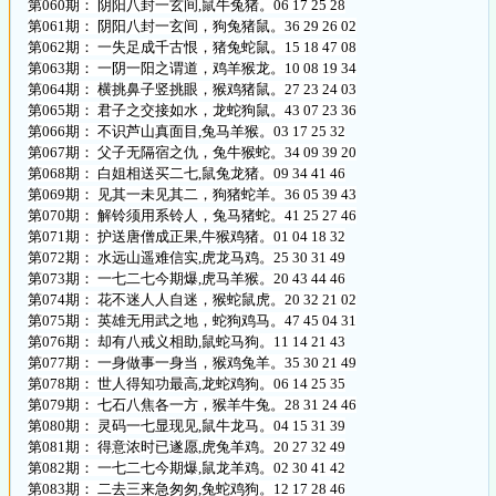
第060期： 阴阳八封一玄间,鼠牛兔猪。06 17 25 28
第061期： 阴阳八封一玄间，狗兔猪鼠。36 29 26 02
第062期： 一失足成千古恨，猪兔蛇鼠。15 18 47 08
第063期： 一阴一阳之谓道，鸡羊猴龙。10 08 19 34
第064期： 横挑鼻子竖挑眼，猴鸡猪鼠。27 23 24 03
第065期： 君子之交接如水，龙蛇狗鼠。43 07 23 36
第066期： 不识芦山真面目,兔马羊猴。03 17 25 32
第067期： 父子无隔宿之仇，兔牛猴蛇。34 09 39 20
第068期： 白姐相送买二七,鼠兔龙猪。09 34 41 46
第069期： 见其一未见其二，狗猪蛇羊。36 05 39 43
第070期： 解铃须用系铃人，兔马猪蛇。41 25 27 46
第071期： 护送唐僧成正果,牛猴鸡猪。01 04 18 32
第072期： 水远山遥难信实,虎龙马鸡。25 30 31 49
第073期： 一七二七今期爆,虎马羊猴。20 43 44 46
第074期： 花不迷人人自迷，猴蛇鼠虎。20 32 21 02
第075期： 英雄无用武之地，蛇狗鸡马。47 45 04 31
第076期： 却有八戒义相助,鼠蛇马狗。11 14 21 43
第077期： 一身做事一身当，猴鸡兔羊。35 30 21 49
第078期： 世人得知功最高,龙蛇鸡狗。06 14 25 35
第079期： 七石八焦各一方，猴羊牛兔。28 31 24 46
第080期： 灵码一七显现见,鼠牛龙马。04 15 31 39
第081期： 得意浓时已遂愿,虎兔羊鸡。20 27 32 49
第082期： 一七二七今期爆,鼠龙羊鸡。02 30 41 42
第083期： 二去三来急匆匆,兔蛇鸡狗。12 17 28 46