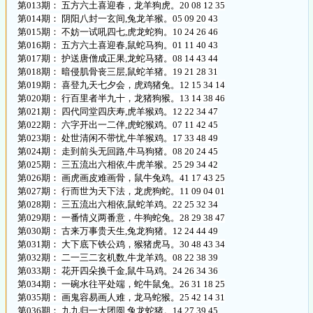
第013期： 五方六土喜迎春，龙羊狗虎。20 08 12 35
第014期： 阴阳八封一玄间,兔龙羊猴。05 09 20 43
第015期： 不妨一试吼四七,虎龙蛇狗。10 24 26 46
第016期： 五方六土喜迎春,鼠蛇马狗。01 11 40 43
第017期： 护送唐僧成正果,龙蛇马猪。08 14 43 44
第018期： 暗侵肌骨丧三层,鼠蛇羊猪。19 21 28 31
第019期： 喜登九天七夕会，虎鸡猪兔。12 15 34 14
第020期： 行百里者半九十，龙猪狗猴。13 14 38 46
第021期： 四代同堂四庆寿,虎羊猴鸡。12 22 34 47
第022期： 六字开出一二伴,虎蛇猴鸡。07 11 42 45
第023期： 处世清闲不带忧,牛羊猴鸡。17 33 48 49
第024期： 走到前头无回路,牛马狗猪。08 20 24 45
第025期： 三五流出六相依,牛虎羊猴。25 29 34 42
第026期： 画虎画皮难画骨，鼠牛兔鸡。41 17 43 25
第027期： 行而世为天下法，龙虎狗蛇。11 09 04 01
第028期： 三五流出六相依,鼠蛇羊鸡。22 25 32 34
第029期： 一番情义两番意，牛狗蛇兔。28 29 38 47
第030期： 古来万事贵天生,兔龙狗猪。12 24 44 49
第031期： 大下底下铁公鸡，猴猪虎马。30 48 43 34
第032期： 二一三二玄机数,牛龙羊鸡。08 22 38 39
第033期： 花开四朵换千金,鼠牛马鸡。24 26 34 36
第034期： 一碗水往平处端，蛇牛鼠兔。26 31 18 25
第035期： 画鬼容易画人难，龙马蛇猴。25 42 14 31
第036期： 九九归一大团圆,兔龙蛇猪。14 27 39 45