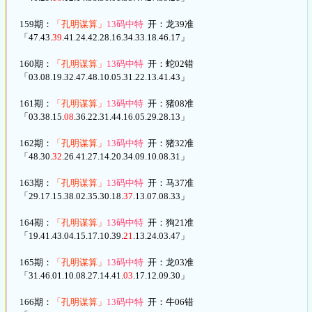
159期：
「孔明谋算」
13码中特
开：龙39准
「47.43.
39
.41.24.42.28.16.34.33.18.46.17」
160期：
「孔明谋算」
13码中特
开：蛇02错
「03.08.19.32.47.48.10.05.31.22.13.41.43」
161期：
「孔明谋算」
13码中特
开：猪08准
「03.38.15.
08
.36.22.31.44.16.05.29.28.13」
162期：
「孔明谋算」
13码中特
开：猪32准
「48.30.
32
.26.41.27.14.20.34.09.10.08.31」
163期：
「孔明谋算」
13码中特
开：马37准
「29.17.15.38.02.35.30.18.
37
.13.07.08.33」
164期：
「孔明谋算」
13码中特
开：狗21准
「19.41.43.04.15.17.10.39.
21
.13.24.03.47」
165期：
「孔明谋算」
13码中特
开：龙03准
「31.46.01.10.08.27.14.41.
03
.17.12.09.30」
166期：
「孔明谋算」
13码中特
开：牛06错