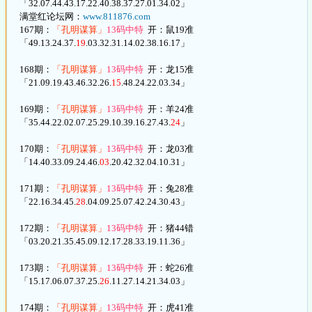
「32.07.44.43.17.22.40.38.37.27.01.34.02」
满堂红论坛网：
www.811876.com
167期：
「孔明谋算」
13码中特
开：鼠19准
「49.13.24.37.
19
.03.32.31.14.02.38.16.17」
168期：
「孔明谋算」
13码中特
开：龙15准
「21.09.19.43.46.32.26.
15
.48.24.22.03.34」
169期：
「孔明谋算」
13码中特
开：羊24准
「35.44.22.02.07.25.29.10.39.16.27.43.
24
」
170期：
「孔明谋算」
13码中特
开：龙03准
「14.40.33.09.24.46.
03
.20.42.32.04.10.31」
171期：
「孔明谋算」
13码中特
开：兔28准
「22.16.34.45.
28
.04.09.25.07.42.24.30.43」
172期：
「孔明谋算」
13码中特
开：猪44错
「03.20.21.35.45.09.12.17.28.33.19.11.36」
173期：
「孔明谋算」
13码中特
开：蛇26准
「15.17.06.07.37.25.
26
.11.27.14.21.34.03」
174期：
「孔明谋算」
13码中特
开：虎41准