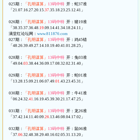
025期：
「孔明谋算」
13码中特
开：蛇37准
「21.07.16.27.20.15.
37
.35.18.23.25.12.41」
026期：
「孔明谋算」
13码中特
开：猪19准
「38.35.37.36.48.
19
.09.14.41.34.18.24.11」
满堂红论坛网：
www.811876.com
027期：
「孔明谋算」
13码中特
开：鸡45错
「48.26.39.49.27.14.10.19.40.41.01.28.25」
028期：
「孔明谋算」
13码中特
开：兔03准
「49.04.
03
.38.44.36.09.17.08.32.02.31.40」
029期：
「孔明谋算」
13码中特
开：蛇01准
「13.28.15.09.21.06.07.49.
01
.43.23.45.31」
030期：
「孔明谋算」
13码中特
开：牛41准
「06.24.32.
41
.16.19.45.39.30.21.17.47.25」
031期：
「孔明谋算」
13码中特
开：龙26准
「37.42.14.11.40.09.
26
.13.46.08.04.17.02」
032期：
「孔明谋算」
13码中特
开：鼠06准
「37.
06
.32.48.38.29.40.16.02.05.31.13.20」