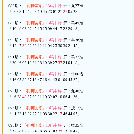
088期：
「孔明谋算」
13码中特
开：龙27准
「10.08.16.42.03.19.45.23.01.21.
27
.05.28」
089期：
「孔明谋算」
13码中特
开：马49准
「40.
49
.08.06.45.15.25.09.44.17.22.29.18」
090期：
「孔明谋算」
13码中特
开：羊36准
「42.47.
36
.02.20.12.11.04.25.30.39.21.45」
091期：
「孔明谋算」
13码中特
开：马37准
「29.46.03.13.31.38.10.39.27.
37
.24.04.18」
092期：
「孔明谋算」
13码中特
开：牛06错
「46.05.32.37.18.47.16.41.43.01.09.45.27」
093期：
「孔明谋算」
13码中特
开：兔40准
「16.38.
40
.37.39.31.19.32.02.10.06.41.26」
094期：
「孔明谋算」
13码中特
开：虎17准
「11.33.13.02.27.01.08.30.22.
17
.46.44.05」
095期：
「孔明谋算」
13码中特
开：猴35准
「32.28.02.20.24.08.35.37.03.
35
.13.10.47」