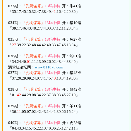
033期：
「孔明谋算」
13码中特
开：牛41准
「35.17.45.15.32.47.38.49.
41
.16.42.29.30」
034期：
「孔明谋算」
13码中特
开：猪19错
「39.17.46.43.48.27.44.03.37.12.11.23.04」
035期：
「孔明谋算」
13码中特
开：兔27准
「
27
.39.22.32.48.44.42.40.33.47.46.13.34」
036期：
「孔明谋算」
13码中特
开：蛇01准
「34.24.40.
01
.11.13.09.26.02.48.44.38.49」
满堂红论坛网：
www.811876.com
037期：
「孔明谋算」
13码中特
开：猪43准
「37.20.29.09.24.07.41.45.
43
.18.34.19.06」
038期：
「孔明谋算」
13码中特
开：鼠42准
「01.
42
.44.29.08.34.22.37.38.03.45.27.10」
039期：
「孔明谋算」
13码中特
开：羊11准
「36.
11
.05.07.02.42.43.14.41.39.06.15.24」
040期：
「孔明谋算」
13码中特
开：虎28错
「04.43.34.15.45.22.13.40.06.25.12.42.11」