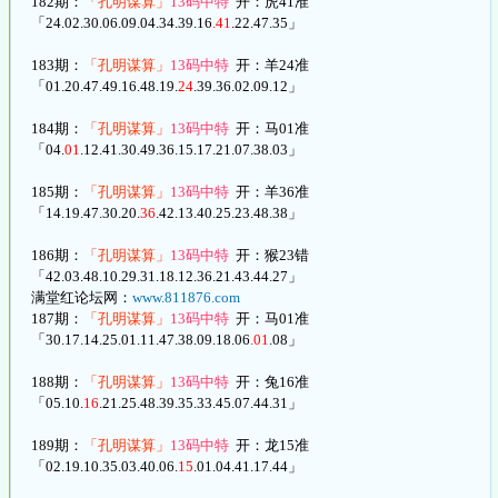
182期：
「孔明谋算」
13码中特
开：虎41准
「24.02.30.06.09.04.34.39.16
.41
.22.47.35」
183期：
「孔明谋算」
13码中特
开：羊24准
「01.20.47.49.16.48.19.
24
.39.36.02.09.12」
184期：
「孔明谋算」
13码中特
开：马01准
「04.
01
.12.41.30.49.36.15.17.21.07.38.03」
185期：
「孔明谋算」
13码中特
开：羊36准
「14.19.47.30.20.
36
.42.13.40.25.23.48.38」
186期：
「孔明谋算」
13码中特
开：猴23错
「42.03.48.10.29.31.18.12.36.21.43.44.27」
满堂红论坛网：
www.811876.com
187期：
「孔明谋算」
13码中特
开：马01准
「30.17.14.25.01.11.47.38.09.18.06
.01
.08」
188期：
「孔明谋算」
13码中特
开：兔16准
「05.10.
16
.21.25.48.39.35.33.45.07.44.31」
189期：
「孔明谋算」
13码中特
开：龙15准
「02.19.10.35.03.40.06.
15
.01.04.41.17.44」