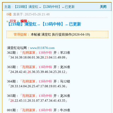
主题 :
【219期】满堂红→【13码中特】←已更新
关闭
0楼
发表于: 2025-05-26 21:48
u
回复
u
编辑
u
【219期】满堂红→【13码中特】←已更新
管理提醒：
本帖被 满堂红 执行提前操作(2026-04-19)
满堂红论坛网：
www.811876.com
362期：
「孔明谋算」
13码中特
开：羊23准
「34.16.39.18.06.01.36.20.
23
.04.11.49.09」
363期：
「孔明谋算」
13码中特
开：龙26准
「24.28.42.41.
26
.36.35.39.46.34.25.20.12」
364期：
「孔明谋算」
13码中特
开：马12错
「28.33.14.04.26.25.47.17.08.19.01.45.36」
365期：
「孔明谋算」
13码中特
开：龙26准
「
26
.22.45.11.20.31.07.37.47.34.41.43.35」
001期：
「孔明谋算」
13码中特
开：牛29准