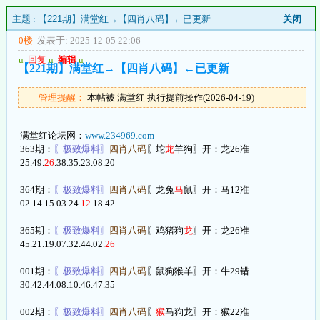
主题 :
【221期】满堂红→【四肖八码】←已更新
关闭
0楼
发表于: 2025-12-05 22:06
u
回复
u
编辑
u
【221期】满堂红→【四肖八码】←已更新
管理提醒：
本帖被 满堂红 执行提前操作(2026-04-19)
满堂红论坛网：
www.234969.com
363期：
〖极致爆料〗
四肖八码
〖蛇
龙
羊狗〗开：龙26准
25.49.
26
.38.35.23.08.20
364期：
〖极致爆料〗
四肖八码
〖龙兔
马
鼠〗开：马12准
02.14.15.03.24.
12
.18.42
365期：
〖极致爆料〗
四肖八码
〖鸡猪狗
龙
〗开：龙26准
45.21.19.07.32.44.02.
26
001期：
〖极致爆料〗
四肖八码
〖鼠狗猴羊〗开：牛29错
30.42.44.08.10.46.47.35
002期：
〖极致爆料〗
四肖八码
〖
猴
马狗龙〗开：猴22准