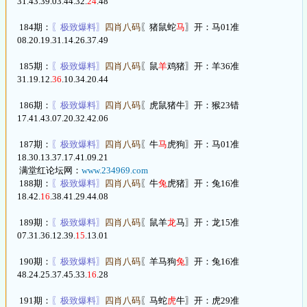
31.43.39.03.44.32.
24
.48
184期：
〖极致爆料〗
四肖八码
〖猪鼠蛇
马
〗开：马01准
08.20.19.31.14.26.37.49
185期：
〖极致爆料〗
四肖八码
〖鼠
羊
鸡猪〗开：羊36准
31.19.12.
36
.10.34.20.44
186期：
〖极致爆料〗
四肖八码
〖虎鼠猪牛〗开：猴23错
17.41.43.07.20.32.42.06
187期：
〖极致爆料〗
四肖八码
〖牛
马
虎狗〗开：马01准
18.30.13.37.17.41.09.21
满堂红论坛网：
www.234969.com
188期：
〖极致爆料〗
四肖八码
〖牛
兔
虎猪〗开：兔16准
18.42.
16
.38.41.29.44.08
189期：
〖极致爆料〗
四肖八码
〖鼠羊
龙
马〗开：龙15准
07.31.36.12.39.
15
.13.01
190期：
〖极致爆料〗
四肖八码
〖羊马狗
兔
〗开：兔16准
48.24.25.37.45.33.
16
.28
191期：
〖极致爆料〗
四肖八码
〖马蛇
虎
牛〗开：虎29准