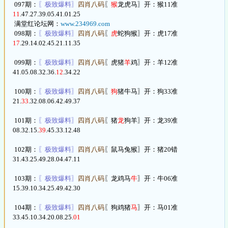
097期：
〖极致爆料〗
四肖八码
〖
猴
龙虎马〗开：猴11准
11
.47.27.39.05.41.01.25
满堂红论坛网：
www.234969.com
098期：
〖极致爆料〗
四肖八码
〖
虎
蛇狗猴〗开：虎17准
17
.29.14.02.45.21.11.35
099期：
〖极致爆料〗
四肖八码
〖虎猪
羊
鸡〗开：羊12准
41.05.08.32.36.
12
.34.22
100期：
〖极致爆料〗
四肖八码
〖
狗
猪牛马〗开：狗33准
21.
33
.32.08.06.42.49.37
101期：
〖极致爆料〗
四肖八码
〖猪
龙
狗羊〗开：龙39准
08.32.15.
39
.45.33.12.48
102期：
〖极致爆料〗
四肖八码
〖鼠马兔猴〗开：猪20错
31.43.25.49.28.04.47.11
103期：
〖极致爆料〗
四肖八码
〖龙鸡马
牛
〗开：牛06准
15.39.10.34.25.49.42.30
104期：
〖极致爆料〗
四肖八码
〖狗鸡猪
马
〗开：马01准
33.45.10.34.20.08.25.
01