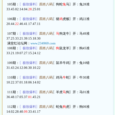
105期：
〖极致爆料〗
四肖八码
〖狗蛇
兔
马〗开：兔28准
33.45.02.14.04.
28
.25.01
106期：
〖极致爆料〗
四肖八码
〖猪
鸡
虎猴〗开：鸡22准
20.44.
22
.46.41.17.47.11
107期：
〖极致爆料〗
四肖八码
〖
马
狗龙牛〗开：马49准
37.25.33.21.39.15.18.30
满堂红论坛网：
www.234969.com
108期：
〖极致爆料〗
四肖八码
〖
狗
鼠龙羊〗开：狗45准
33.21.19.07.27.15.24.12
109期：
〖极致爆料〗
四肖八码
〖鼠羊牛鸡〗开：兔16错
31.43.24.12.06.30.10.22
110期：
〖极致爆料〗
四肖八码
〖鸡马
牛
蛇〗开：牛30准
10.22.37.01.18.06.14.02
111期：
〖极致爆料〗
四肖八码
〖羊虎
马
狗〗开：马01准
36.48.17.05.37.
01
.45.21
112期：
〖极致爆料〗
四肖八码
〖蛇兔
狗
虎〗开：狗09准
14.02.28.40.
09
.33.41.17