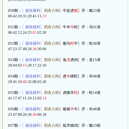
050期：
〖极致爆料〗
四肖八码
〖牛鼠虎
猴
〗开：猴23准
06.42.19.31.29.41.11.
23
051期：
〖极致爆料〗
四肖八码
〖牛羊
马
蛇〗开：马01准
06.42.12.24.25.
01
.02.26
052期：
〖极致爆料〗
四肖八码
〖猴马
蛇
牛〗开：蛇38准
47.23.37.49.26.
38
.30.06
053期：
〖极致爆料〗
四肖八码
〖兔
龙
虎鸡〗开：龙15准
28.04.03.
15
.29.17.22.10
054期：
〖极致爆料〗
四肖八码
〖虎
羊
猪蛇〗开：羊48准
29.41.24.
48
.32.08.02.26
055期：
〖极致爆料〗
四肖八码
〖虎猴羊
蛇
〗开：蛇14准
41.17.47.11.24.12.02.
14
056期：
〖极致爆料〗
四肖八码
〖猴猪
羊
牛〗开：羊48准
23.47.08.20.36.
48
.06.18
057期：
〖极致爆料〗
四肖八码
〖鼠羊猪鸡〗开：猴23错