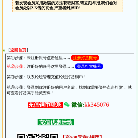
若发现会员采用欺骗的方法获取财富,请立刻举报,我们会对
会员处以2-N倍的罚金,严重者封掉ID!
u
【
返回首页
】
第①步骤：
未注册账号点击这里→→
注册打赏账号
第②步骤：
注册好的账号这里登录→→
登录打赏账号
第③步骤：
联系论坛管理充值论坛打赏铜币！
第④步骤：
登录到你注册好的用户名后，找到你需要资料点击打赏， 就
可查看打赏高手隐藏资料！
kk345076
微信:
充值铜币联系
充值优惠活动
【充500元送0铜币】