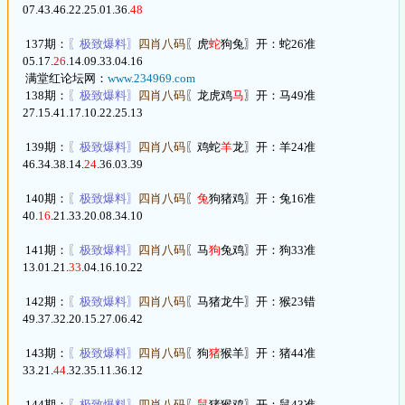
07.43.46.22.25.01.36.
48
137期：
〖极致爆料〗
四肖八码
〖虎
蛇
狗兔〗开：蛇26准
05.17.
26
.14.09.33.04.16
满堂红论坛网：
www.234969.com
138期：
〖极致爆料〗
四肖八码
〖龙虎鸡
马
〗开：马49准
27.15.41.17.10.22.25.13
139期：
〖极致爆料〗
四肖八码
〖鸡蛇
羊
龙〗开：羊24准
46.34.38.14.
24
.36.03.39
140期：
〖极致爆料〗
四肖八码
〖
兔
狗猪鸡〗开：兔16准
40.
16
.21.33.20.08.34.10
141期：
〖极致爆料〗
四肖八码
〖马
狗
兔鸡〗开：狗33准
13.01.21.
33
.04.16.10.22
142期：
〖极致爆料〗
四肖八码
〖马猪龙牛〗开：猴23错
49.37.32.20.15.27.06.42
143期：
〖极致爆料〗
四肖八码
〖狗
猪
猴羊〗开：猪44准
33.21.
44
.32.35.11.36.12
144期：
〖极致爆料〗
四肖八码
〖
鼠
猪猴鸡〗开：鼠43准