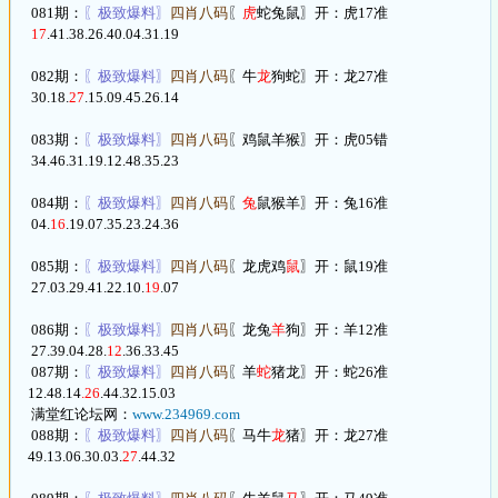
081期：
〖极致爆料〗
四肖八码
〖
虎
蛇兔鼠〗开：虎17准
17
.41.38.26.40.04.31.19
082期：
〖极致爆料〗
四肖八码
〖牛
龙
狗蛇〗开：龙27准
30.18.
27
.15.09.45.26.14
083期：
〖极致爆料〗
四肖八码
〖鸡鼠羊猴〗开：虎05错
34.46.31.19.12.48.35.23
084期：
〖极致爆料〗
四肖八码
〖
兔
鼠猴羊〗开：兔16准
04.
16
.19.07.35.23.24.36
085期：
〖极致爆料〗
四肖八码
〖龙虎鸡
鼠
〗开：鼠19准
27.03.29.41.22.10.
19
.07
086期：
〖极致爆料〗
四肖八码
〖龙兔
羊
狗〗开：羊12准
27.39.04.28.
12
.36.33.45
087期：
〖极致爆料〗
四肖八码
〖羊
蛇
猪龙〗开：蛇26准
12.48.14
.26
.44.32.15.03
满堂红论坛网：
www.234969.com
088期：
〖极致爆料〗
四肖八码
〖马牛
龙
猪〗开：龙27准
49.13.06.30.03.
27
.44.32