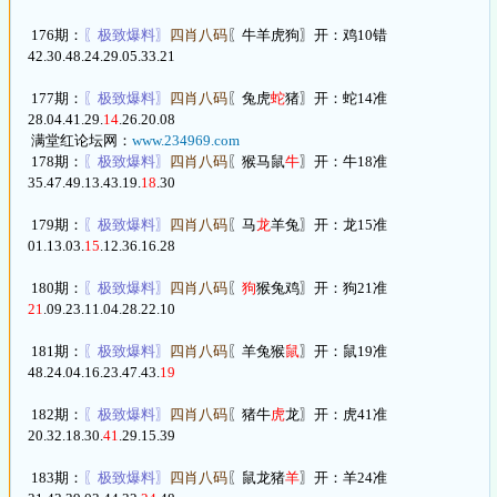
176期：
〖极致爆料〗
四肖八码
〖牛羊虎狗〗开：鸡10错
42.30.48.24.29.05.33.21
177期：
〖极致爆料〗
四肖八码
〖兔虎
蛇
猪〗开：蛇14准
28.04.41.29.
14
.26.20.08
满堂红论坛网：
www.234969.com
178期：
〖极致爆料〗
四肖八码
〖猴马鼠
牛
〗开：牛18准
35.47.49.13.43.19.
18
.30
179期：
〖极致爆料〗
四肖八码
〖马
龙
羊兔〗开：龙15准
01.13.03.
15
.12.36.16.28
180期：
〖极致爆料〗
四肖八码
〖
狗
猴兔鸡〗开：狗21准
21
.09.23.11.04.28.22.10
181期：
〖极致爆料〗
四肖八码
〖羊兔猴
鼠
〗开：鼠19准
48.24.04.16.23.47.43.
19
182期：
〖极致爆料〗
四肖八码
〖猪牛
虎
龙〗开：虎41准
20.32.18.30.
41
.29.15.39
183期：
〖极致爆料〗
四肖八码
〖鼠龙猪
羊
〗开：羊24准