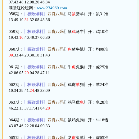
07.43.48.12.08.20.46.34
满堂红论坛网：
www.234969.com
058期：
〖极致爆料〗
四肖八码
〖马
鼠
猪羊〗开：鼠31准
13.49.19.
31
.32.08.48.36
059期：
〖极致爆料〗
四肖八码
〖鼠
鸡
马牛〗开：鸡10准
19.43.
10
.46.49.37.06.30
060期：
〖极致爆料〗
四肖八码
〖
狗
猪牛鼠〗开：狗09准
09
.33.44.20.30.18.31.43
061期：
〖极致爆料〗
四肖八码
〖牛
虎
兔猴〗开：虎29准
42.06.05.
29
.04.28.47.11
062期：
〖极致爆料〗
四肖八码
〖鸡虎
羊
狗〗开：羊24准
10.34.29.41.
24
.48.33.09
063期：
〖极致爆料〗
四肖八码
〖鸡马虎
兔
〗开：兔28准
46.22.13.37.17.41.04.
28
064期：
〖极致爆料〗
四肖八码
〖鼠鸡兔狗〗开：牛18错
43.07.46.22.28.04.09.33
065期：
〖极致爆料〗
四肖八码
〖龙
虎
兔羊〗开：虎05准