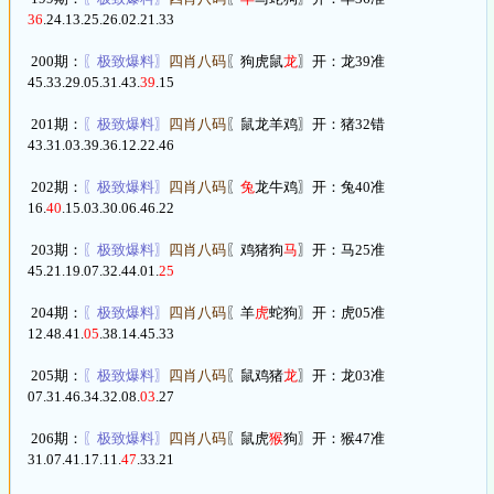
36
.24.13.25.26.02.21.33
200期：
〖极致爆料〗
四肖八码
〖狗虎鼠
龙
〗开：龙39准
45.33.29.05.31.43.
39
.15
201期：
〖极致爆料〗
四肖八码
〖鼠龙羊鸡〗开：猪32错
43.31.03.39.36.12.22.46
202期：
〖极致爆料〗
四肖八码
〖
兔
龙牛鸡〗开：兔40准
16.
40
.15.03.30.06.46.22
203期：
〖极致爆料〗
四肖八码
〖鸡猪狗
马
〗开：马25准
45.21.19.07.32.44.01.
25
204期：
〖极致爆料〗
四肖八码
〖羊
虎
蛇狗〗开：虎05准
12.48.41.
05
.38.14.45.33
205期：
〖极致爆料〗
四肖八码
〖鼠鸡猪
龙
〗开：龙03准
07.31.46.34.32.08.
03
.27
206期：
〖极致爆料〗
四肖八码
〖鼠虎
猴
狗〗开：猴47准
31.07.41.17.11.
47
.33.21