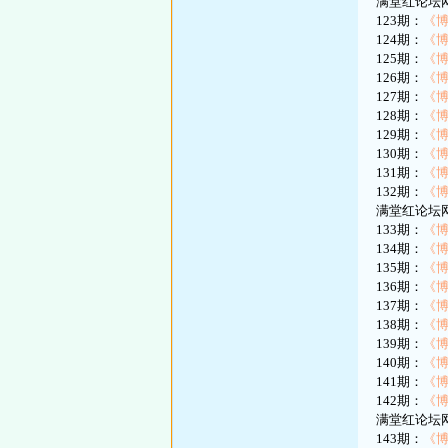
满堂红论坛网：
123期：
《
124期：
《
125期：
《
126期：
《
127期：
《
128期：
《
129期：
《
130期：
《
131期：
《
132期：
《
满堂红论坛网：
133期：
《
134期：
《
135期：
《
136期：
《
137期：
《
138期：
《
139期：
《
140期：
《
141期：
《
142期：
《
满堂红论坛网：
143期：
《