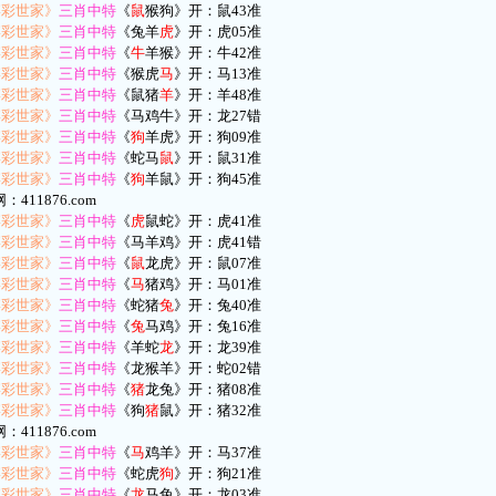
博彩世家》
三肖中特
《
鼠
猴狗》开：鼠43准
博彩世家》
三肖中特
《兔羊
虎
》开：虎05准
博彩世家》
三肖中特
《
牛
羊猴》开：牛42准
博彩世家》
三肖中特
《猴虎
马
》开：马13准
博彩世家》
三肖中特
《鼠猪
羊
》开：羊48准
博彩世家》
三肖中特
《马鸡牛》开：龙27错
博彩世家》
三肖中特
《
狗
羊虎》开：狗09准
博彩世家》
三肖中特
《蛇马
鼠
》开：鼠31准
博彩世家》
三肖中特
《
狗
羊鼠》开：狗45准
411876.com
博彩世家》
三肖中特
《
虎
鼠蛇》开：虎41准
博彩世家》
三肖中特
《马羊鸡》开：虎41错
博彩世家》
三肖中特
《
鼠
龙虎》开：鼠07准
博彩世家》
三肖中特
《
马
猪鸡》开：马01准
博彩世家》
三肖中特
《蛇猪
兔
》开：兔40准
博彩世家》
三肖中特
《
兔
马鸡》开：兔16准
博彩世家》
三肖中特
《羊蛇
龙
》开：龙39准
博彩世家》
三肖中特
《龙猴羊》开：蛇02错
博彩世家》
三肖中特
《
猪
龙兔》开：猪08准
博彩世家》
三肖中特
《狗
猪
鼠》开：猪32准
411876.com
博彩世家》
三肖中特
《
马
鸡羊》开：马37准
博彩世家》
三肖中特
《蛇虎
狗
》开：狗21准
博彩世家》
三肖中特
《
龙
马兔》开：龙03准