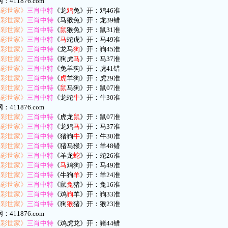
411876.com
博彩世家》
三肖中特
《龙
鸡
兔》开：鸡46准
博彩世家》
三肖中特
《马猴兔》开：龙39错
博彩世家》
三肖中特
《
鼠
猴兔》开：鼠31准
博彩世家》
三肖中特
《
马
蛇虎》开：马49准
博彩世家》
三肖中特
《龙马
狗
》开：狗45准
博彩世家》
三肖中特
《狗虎
马
》开：马37准
博彩世家》
三肖中特
《兔羊狗》开：虎41错
博彩世家》
三肖中特
《
虎
羊狗》开：虎29准
博彩世家》
三肖中特
《
鼠
马狗》开：鼠07准
博彩世家》
三肖中特
《龙蛇
牛
》开：牛30准
411876.com
博彩世家》
三肖中特
《虎龙
鼠
》开：鼠07准
博彩世家》
三肖中特
《龙鸡
马
》开：马37准
博彩世家》
三肖中特
《猪狗
牛
》开：牛30准
博彩世家》
三肖中特
《猪马猴》开：羊48错
博彩世家》
三肖中特
《羊龙
蛇
》开：蛇26准
博彩世家》
三肖中特
《
马
鸡狗》开：马49准
博彩世家》
三肖中特
《牛狗
羊
》开：羊24准
博彩世家》
三肖中特
《鼠
兔
猪》开：兔16准
博彩世家》
三肖中特
《鸡
狗
羊》开：狗33准
博彩世家》
三肖中特
《狗
猴
猪》开：猴23准
411876.com
博彩世家》
三肖中特
《鸡虎龙》开：猪44错