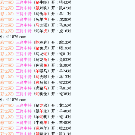
博彩世家》
三肖中特
《
猪
牛蛇》开：猪43对
博彩世家》
三肖中特
《
鼠
鸡狗》开：鼠42对
博彩世家》
三肖中特
《马兔
羊
》开：羊11对
博彩世家》
三肖中特
《兔羊
虎
》开：虎28对
博彩世家》
三肖中特
《
马
龙猴》开：马36对
博彩世家》
三肖中特
《蛇羊
虎
》开：虎16对
411876.com
博彩世家》
三肖中特
《
蛇
鸡狗》开：蛇13对
博彩世家》
三肖中特
《
猪
兔虎》开：猪19对
博彩世家》
三肖中特
《马龙
蛇
》开：蛇01对
博彩世家》
三肖中特
《马龙
兔
》开：兔03对
博彩世家》
三肖中特
《狗猴
兔
》开：兔39对
博彩世家》
三肖中特
《
羊
猴马》开：羊24对
博彩世家》
三肖中特
《
马
虎猴》开：马13对
博彩世家》
三肖中特
《
猴
马鼠》开：猴23对
博彩世家》
三肖中特
《虎猪
马
》开：马01对
博彩世家》
三肖中特
《
蛇
狗兔》开：蛇38对
411876.com
博彩世家》
三肖中特
《猪
龙
猴》开：龙15对
博彩世家》
三肖中特
《鼠
羊
龙》开：羊48对
博彩世家》
三肖中特
《羊
蛇
狗》开：蛇14对
博彩世家》
三肖中特
《牛鸡
羊
》开：羊48对
博彩世家》
三肖中特
《
猴
鸡羊》开：猴23对
博彩世家》
三肖中特
《
鼠
猪龙》开：鼠31对