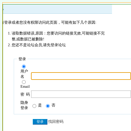
 »
没有登录或者您没有权限访问此页面，可能有如下几个原因:
读取数据错误,原因：您要访问的链接无效,可能链接不完
整,或数据已被删除!
您还不是论坛会员,请先登录论坛
登录
用户
名
Email
密 码
隐身
是
否
登录
找回密码