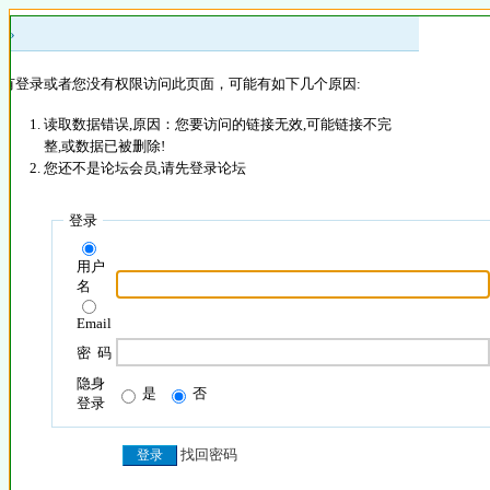
 »
没有登录或者您没有权限访问此页面，可能有如下几个原因:
读取数据错误,原因：您要访问的链接无效,可能链接不完
整,或数据已被删除!
您还不是论坛会员,请先登录论坛
登录
用户
名
Email
密 码
隐身
是
否
登录
找回密码