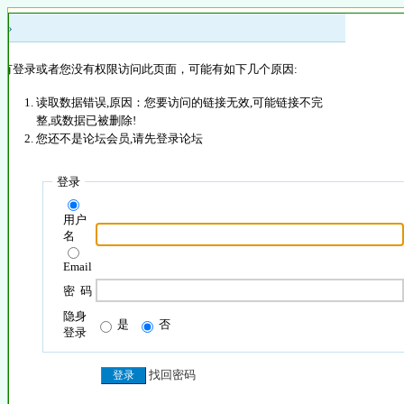
 »
没有登录或者您没有权限访问此页面，可能有如下几个原因:
读取数据错误,原因：您要访问的链接无效,可能链接不完
整,或数据已被删除!
您还不是论坛会员,请先登录论坛
登录
用户
名
Email
密 码
隐身
是
否
登录
找回密码