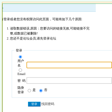
 »
没有登录或者您没有权限访问此页面，可能有如下几个原因:
读取数据错误,原因：您要访问的链接无效,可能链接不完
整,或数据已被删除!
您还不是论坛会员,请先登录论坛
登录
用户
名
Email
密 码
隐身
是
否
登录
找回密码