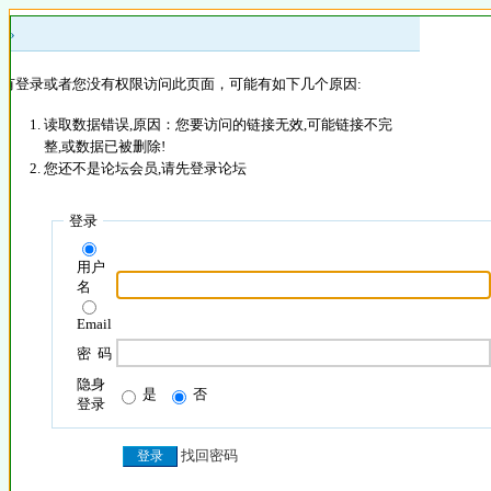
 »
没有登录或者您没有权限访问此页面，可能有如下几个原因:
读取数据错误,原因：您要访问的链接无效,可能链接不完
整,或数据已被删除!
您还不是论坛会员,请先登录论坛
登录
用户
名
Email
密 码
隐身
是
否
登录
找回密码