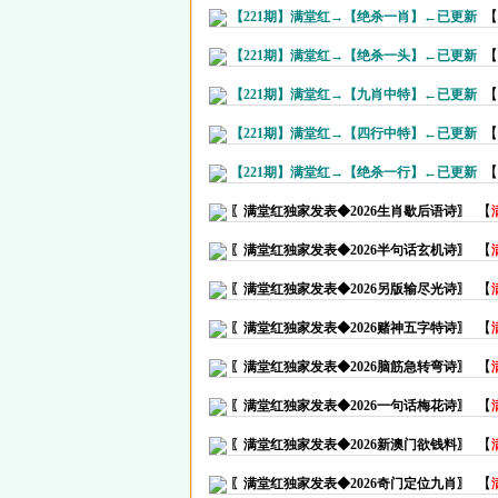
【
【221期】满堂红→【绝杀一肖】←已更新
【
【221期】满堂红→【绝杀一头】←已更新
【
【221期】满堂红→【九肖中特】←已更新
【
【221期】满堂红→【四行中特】←已更新
【
【221期】满堂红→【绝杀一行】←已更新
【
〖满堂红独家发表◆2026生肖歇后语诗〗
【
〖满堂红独家发表◆2026半句话玄机诗〗
【
〖满堂红独家发表◆2026另版输尽光诗〗
【
〖满堂红独家发表◆2026赌神五字特诗〗
【
〖满堂红独家发表◆2026脑筋急转弯诗〗
【
〖满堂红独家发表◆2026一句话梅花诗〗
【
〖满堂红独家发表◆2026新澳门欲钱料〗
【
〖满堂红独家发表◆2026奇门定位九肖〗