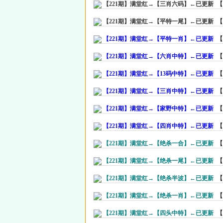
【
【221期】满堂红→【三肖六码】←已更新
【
【221期】满堂红→【平特一尾】←已更新
【
【221期】满堂红→【平特一肖】←已更新
【
【221期】满堂红→【六肖中特】←已更新
【
【221期】满堂红→【13码中特】←已更新
【
【221期】满堂红→【三肖中特】←已更新
【
【221期】满堂红→【家野中特】←已更新
【
【221期】满堂红→【四肖中特】←已更新
【
【221期】满堂红→【绝杀一合】←已更新
【
【221期】满堂红→【绝杀一尾】←已更新
【
【221期】满堂红→【绝杀半波】←已更新
【
【221期】满堂红→【绝杀一肖】←已更新
【
【221期】满堂红→【四头中特】←已更新