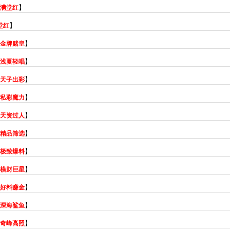
】
满堂红
】
堂红
】
金牌赌皇
】
浅夏轻唱
】
天子出彩
】
私彩魔力
】
天资过人
】
精品筛选
】
极致爆料
】
横财巨星
】
好料赚金
】
深海鲨鱼
】
奇峰高照