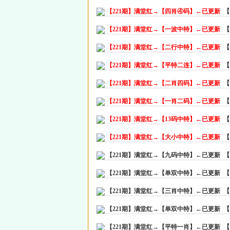
【
【221期】满堂红→【四肖④码】←已更新
【
【221期】满堂红→【一波中特】←已更新
【
【221期】满堂红→【二行中特】←已更新
【
【221期】满堂红→【平特二连】←已更新
【
【221期】满堂红→【二肖四码】←已更新
【
【221期】满堂红→【一肖二码】←已更新
【
【221期】满堂红→【13码中特】←已更新
【
【221期】满堂红→【大小中特】←已更新
【
【221期】满堂红→【九码中特】←已更新
【
【221期】满堂红→【单双中特】←已更新
【
【221期】满堂红→【三肖中特】←已更新
【
【221期】满堂红→【单双中特】←已更新
【
【221期】满堂红→【平特一肖】←已更新